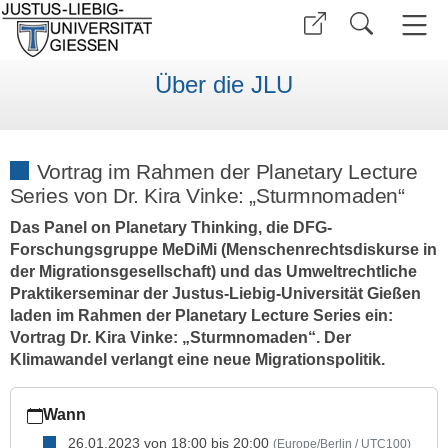
Über die JLU
Vortrag im Rahmen der Planetary Lecture
Series von Dr. Kira Vinke: „Sturmnomaden“
Das Panel on Planetary Thinking, die DFG-
Forschungsgruppe MeDiMi (Menschenrechtsdiskurse in
der Migrationsgesellschaft) und das Umweltrechtliche
Praktikerseminar der Justus-Liebig-Universität Gießen
laden im Rahmen der Planetary Lecture Series ein:
Vortrag Dr. Kira Vinke: „Sturmnomaden“. Der
Klimawandel verlangt eine neue Migrationspolitik.
https://www.uni-
Wann
giessen.de/de/ueber-
uns/veranstaltungen/vortraege/sturmnomaden
26.01.2023
von
18:00
bis
20:00
(Europe/Berlin / UTC100)