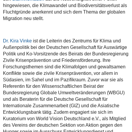
Panel
hingewiesen, die Klimawandel und Biodiversitätsverlust als
on
Fluchtgründe anerkennt und sich dem Thema der globalen
Planetary
Migration neu stellt.
Thinking,
die
DFG-
Forschungsgruppe
Dr. Kira Vinke
ist die Leiterin des Zentrums für Klima und
MeDiMi
Außenpolitik bei der Deutschen Gesellschaft für Auswärtige
(Menschenrechtsdiskurse
Politik und Ko-Vorsitzende des Beirats der Bundesregierung
in
Zivile Krisenprävention und Friedensförderung. Ihre
der
Forschungsthemen sind die Klimafolgen und gewaltsamen
Migrationsgesellschaft)
Konflikte sowie die zivile Krisenprävention, vor allem in
und
Südasien, im Sahel und im Pazifikraum. Zuvor war sie als
das
Referentin für den Wissenschaftlichen Beirat der
Umweltrechtliche
Bundesregierung Globale Umweltveränderungen (WBGU)
Praktikerseminar
und als Beraterin für die Deutsche Gesellschaft für
der
Internationale Zusammenarbeit (GIZ) und die Asiatische
Justus-
Entwicklungsbank tätig. Zudem engagiert sie sich im
Liebig-
Kuratorium von World Vision Deutschland e.V., als Mitglied
Universität
des Vereins der deutschen Sektion von Aktion gegen den
Gießen
Hunger sowie im Ausschuss Entwicklungsdienst und