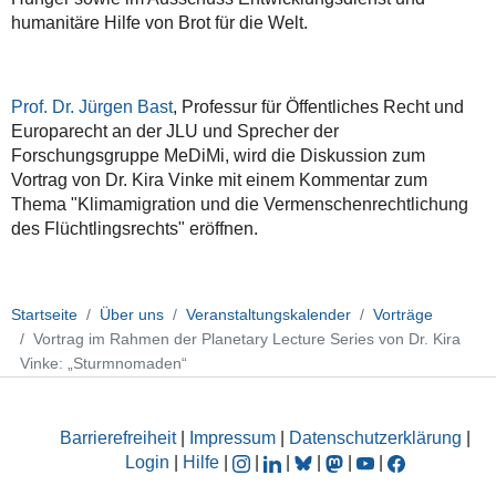
laden
humanitäre Hilfe von Brot für die Welt.
im
Rahmen
der
Prof. Dr. Jürgen Bast
, Professur für Öffentliches Recht und
Planetary
Europarecht an der JLU und Sprecher der
Lecture
Forschungsgruppe MeDiMi, wird die Diskussion zum
Series
Vortrag von Dr. Kira Vinke mit einem Kommentar zum
ein:
Thema "Klimamigration und die Vermenschenrechtlichung
Vortrag
des Flüchtlingsrechts" eröffnen.
Dr.
Kira
Vinke:
„Sturmnomaden“.
Startseite
Über uns
Veranstaltungskalender
Vorträge
Der
Vortrag im Rahmen der Planetary Lecture Series von Dr. Kira
Klimawandel
Vinke: „Sturmnomaden“
verlangt
eine
neue
Barrierefreiheit
|
Impressum
|
Datenschutzerklärung
|
Migrationspolitik.
Login
|
Hilfe
|
|
|
|
|
|