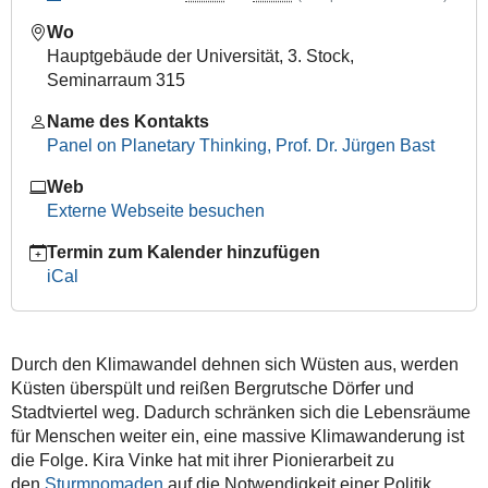
Vortrag
Wo
im
Hauptgebäude der Universität, 3. Stock,
Rahmen
Seminarraum 315
der
Planetary
Name des Kontakts
Lecture
Panel on Planetary Thinking, Prof. Dr. Jürgen Bast
Series
Web
von
Externe Webseite besuchen
Dr.
Kira
Termin zum Kalender hinzufügen
Vinke:
iCal
„Sturmnomaden“
2023-
01-
26T18:00:00+01:00
Durch den Klimawandel dehnen sich Wüsten aus, werden
Küsten überspült und reißen Bergrutsche Dörfer und
2023-
Stadtviertel weg. Dadurch schränken sich die Lebensräume
01-
für Menschen weiter ein, eine massive Klimawanderung ist
26T20:00:00+01:00
die Folge. Kira Vinke hat mit ihrer Pionierarbeit zu
Das
den
Sturmnomaden
auf die Notwendigkeit einer Politik