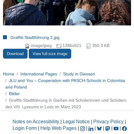
Graffiti-Stadtführung 2.jpg
image/jpeg
1386x821
350.3 KB
Download
View full-size image
Home
International Pages
Study in Giessen
JLU and You – Cooperation with PASCH-Schools in Colombia
and Poland
Bilder
Graffiti-Stadtführung in Gießen mit Schülerinnen und Schülern
des VIII. Lyzeums in Lodz im März 2023
Notes on Accessibility
|
Legal Notice
|
Privacy Policy
|
Login Form
|
Help Web Pages
|
|
|
|
|
|