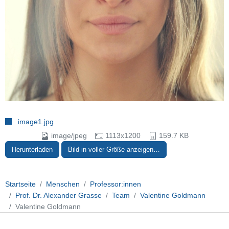
image1.jpg
image/jpeg
1113x1200
159.7 KB
Herunterladen
Bild in voller Größe anzeigen…
Startseite
Menschen
Professor:innen
Prof. Dr. Alexander Grasse
Team
Valentine Goldmann
Valentine Goldmann