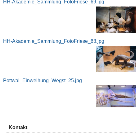
HH-Akademie_Sammlung_FotoFriese_69.jpg
HH-Akademie_Sammlung_FotoFriese_63.jpg
Pottwal_Einweihung_Wegst_25.jpg
Kontakt