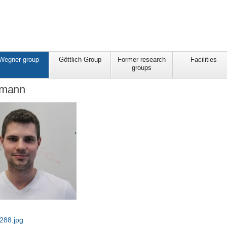
Wegner group
Göttlich Group
Former research
Facilities
groups
kmann
288.jpg