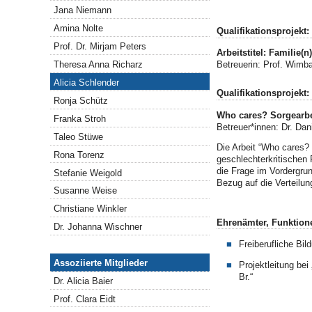
Jana Niemann
Amina Nolte
Qualifikationsprojekt
Prof. Dr. Mirjam Peters
Arbeitstitel: Familie
Theresa Anna Richarz
Betreuerin: Prof. Wimba
Alicia Schlender
Qualifikationsprojekt:
Ronja Schütz
Who cares? Sorgearbei
Franka Stroh
Betreuer*innen: Dr. Dan
Taleo Stüwe
Die Arbeit “Who cares? 
Rona Torenz
geschlechterkritischen
die Frage im Vordergrun
Stefanie Weigold
Bezug auf die Verteilung
Susanne Weise
Christiane Winkler
Ehrenämter, Funktione
Dr. Johanna Wischner
Freiberufliche Bil
Assoziierte Mitglieder
Assoziierte Mitglieder
Projektleitung bei
Br.“
Dr. Alicia Baier
Prof. Clara Eidt