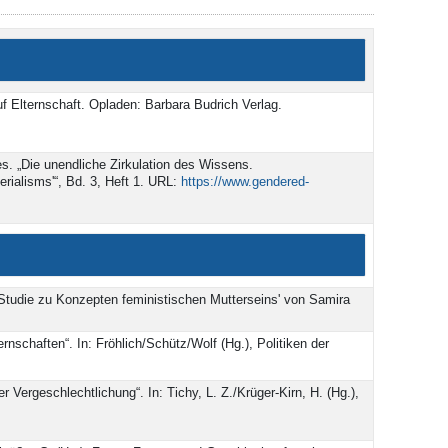
f Elternschaft. Opladen: Barbara Budrich Verlag.
s. „Die unendliche Zirkulation des Wissens.
ialisms'“, Bd. 3, Heft 1. URL:
https://www.gendered-
e Studie zu Konzepten feministischen Mutterseins' von Samira
ernschaften“. In: Fröhlich/Schütz/Wolf (Hg.), Politiken der
 Vergeschlechtlichung“. In: Tichy, L. Z./Krüger-Kirn, H. (Hg.),