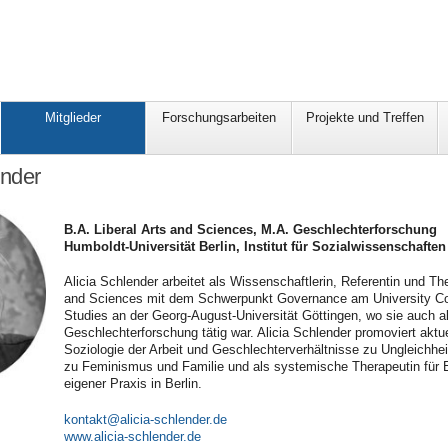
Mitglieder
Forschungsarbeiten
Projekte und Treffen
ender
B.A. Liberal Arts and Sciences, M.A. Geschlechterforschung
Humboldt-Universität Berlin
,
Institut für Sozialwissen­schafte
Alicia Schlender arbeitet als Wissenschaftlerin, Referentin und T
and Sciences mit dem Schwerpunkt Governance am University Coll
Studies an der Georg-August-Universität Göttingen, wo sie auch a
Geschlechterforschung tätig war. Alicia Schlender promoviert aktue
Soziologie der Arbeit und Geschlechterverhältnisse zu Ungleichhei
zu Feminismus und Familie und als systemische Therapeutin für E
eigener Praxis in Berlin.
kontakt@alicia-schlender.de
www.alicia-schlender.de