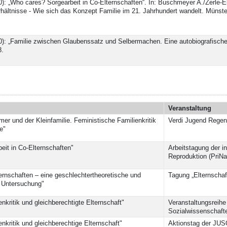
20): „Who cares? Sorgearbeit in Co-Elternschaften“. In: Buschmeyer A./Zerle-
ältnisse - Wie sich das Konzept Familie im 21. Jahrhundert wandelt. Münst
20): „Familie zwischen Glaubenssatz und Selbermachen. Eine autobiografische
8.
Veranstaltung
 und der Kleinfamilie. Feministische Familienkritik
Verdi Jugend Regen
e"
it in Co-Elternschaften"
Arbeitstagung der i
Reproduktion (PriNa
ternschaften – eine geschlechtertheoretische und
Tagung „Elternschaf
e Untersuchung"
nkritik und gleichberechtigte Elternschaft"
Veranstaltungsreihe
Sozialwissenschaft
nkritik und gleichberechtige Elternschaft"
Aktionstag der JUS