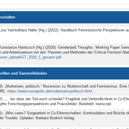
schaften
 Lisa Yashodhara Haller (Hg.) (2022): Handbuch Feministische Perspektiven au
 Konstanze Hanitzsch (Hg.) (2020): Gender(ed) Thoughts. Working Paper Serie
und Arbeitsweisen mit den Theorien und Methoden der 'Critical Feminist Mater
n/user_upload/GT_2020_1_gesamt.pdf.
chriften und Sammelbänden
23): „Muttersein, politisch.“ Rezension zu 'Mutterschaft und Feminismus. Ein
URL:
https://www.soziopolis.de/muttersein-politisch.html
.
2): „... bis dass der Tod euch scheidet? Fragilität und Verbindlichkeit in Co-Elt
te Forschungsperspektiven und Praxisfelder. Bielefeld: transcript.
1): „Who cares? Sorgearbeit in Co-Elternschaften. Kontinuitäten und Brüche der
er Trouble. Opladen: Barbara Budrich Verlag.