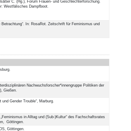
Elsäßer C. (Hg.), Forum Frauen- und Geschlechterforschung.
er: Westfälisches Dampfboot.
 Betrachtung“. In: RosaRot. Zeitschrift für Feminismus und
sburg.
nterdisziplinären Nachwuchsforscher*innengruppe Politiken der
), Gießen.
t und Gender Trouble“, Marburg.
 „Feminismus in Alltag und (Sub-)Kultur“ des Fachschaftsrates
en, Göttingen.
OS, Göttingen.