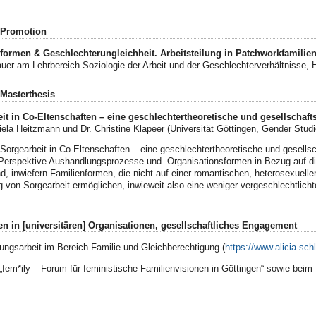
: Promotion
(n)formen & Geschlechterungleichheit. Arbeitsteilung in Patchworkfamilie
uer am Lehrbereich Soziologie der Arbeit und der Geschlechterverhältnisse, 
 Masterthesis
t in Co-Eltenschaften – eine geschlechtertheoretische und gesellschaft
iela Heitzmann und Dr. Christine Klapeer (
Universität Göttingen, Gender Stud
Sorgearbeit in Co-Eltenschaften – eine geschlechtertheoretische und gesellsc
 Perspektive Aushandlungsprozesse und Organisationsformen in Bezug auf die 
d, inwiefern Familienformen, die nicht auf einer romantischen, heterosexuell
 von Sorgearbeit ermöglichen, inwieweit also eine weniger vergeschlechtlichte 
n in [universitären] Organisationen, gesellschaftliches Engagement
dungsarbeit im Bereich Familie und Gleichberechtigung (
https://www.alicia-sch
 „fem*ily – Forum für feministische Familienvisionen in Göttingen“ sowie beim P