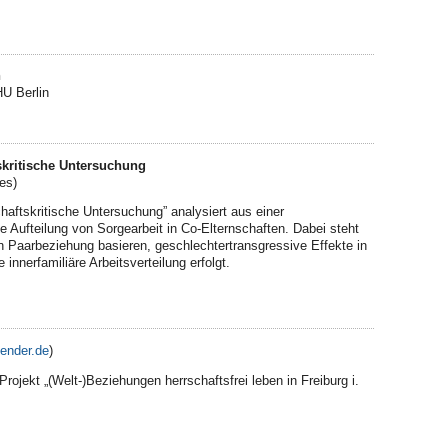
n
HU Berlin
skritische Untersuchung
ies
)
haftskritische Untersuchung” analysiert aus einer
Aufteilung von Sorgearbeit in Co-Elternschaften. Dabei steht
en Paarbeziehung basieren, geschlechtertransgressive Effekte in
innerfamiliäre Arbeitsverteilung erfolgt.
lender.de
)
rojekt „(Welt-)Beziehungen herrschaftsfrei leben in Freiburg i.