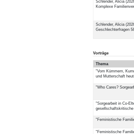
Schlender, Alicia (20
Komplexe Familienverh
Schlender, Alicia (20
Geschlechterfragen 5
Vorträge
Thema
"Vom Kümmern, Kummer
und Mutterschaft heut
"Who Cares? Sorgearbe
"Sorgearbeit in Co-El
gesellschaftskritisch
"Feministische Familie
"Feministische Familie