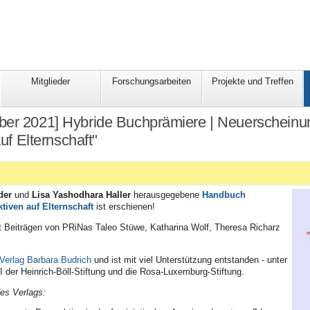
Mitglieder
Forschungsarbeiten
Projekte und Treffen
ber 2021] Hybride Buchprämiere | Neuerscheinun
uf Elternschaft"
der
und
Lisa Yashodhara Haller
herausgegebene
Handbuch
tiven auf Elternschaft
ist erschienen!
 Beiträgen von PRiNas Taleo Stüwe, Katharina Wolf, Theresa Richarz
Verlag Barbara Budrich
und ist mit viel Unterstützung entstanden - unter
I der
Heinrich-Böll-Stiftung
und die
Rosa-Luxemburg-Stiftung.
es Verlags: