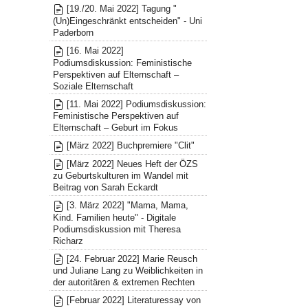
[19./20. Mai 2022] Tagung "
(Un)Eingeschränkt entscheiden" - Uni
Paderborn
[16. Mai 2022]
Podiumsdiskussion: Feministische
Perspektiven auf Elternschaft –
Soziale Elternschaft
[11. Mai 2022] Podiumsdiskussion:
Feministische Perspektiven auf
Elternschaft – Geburt im Fokus
[März 2022] Buchpremiere "Clit"
[März 2022] Neues Heft der ÖZS
zu Geburtskulturen im Wandel mit
Beitrag von Sarah Eckardt
[3. März 2022] "Mama, Mama,
Kind. Familien heute" - Digitale
Podiumsdiskussion mit Theresa
Richarz
[24. Februar 2022] Marie Reusch
und Juliane Lang zu Weiblichkeiten in
der autoritären & extremen Rechten
[Februar 2022] Literaturessay von