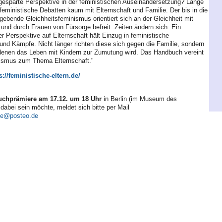
sgesparte Perspektive in der feministischen Auseinandersetzung? Lange
 feministische Debatten kaum mit Elternschaft und Familie. Der bis in die
ebende Gleichheitsfeminismus orientiert sich an der Gleichheit mit
nd durch Frauen von Fürsorge befreit. Zeiten ändern sich: Ein
 Perspektive auf Elternschaft hält Einzug in feministische
nd Kämpfe. Nicht länger richten diese sich gegen die Familie, sondern
 denen das Leben mit Kindern zur Zumutung wird. Das Handbuch vereint
smus zum Thema Elternschaft."
s://feministische-eltern.de/
chprämiere am 17.12. um 18 Uhr
in Berlin (im Museum des
dabei sein möchte, meldet sich bitte per Mail
ie