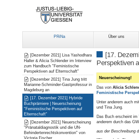
PRiNa
Über uns
Mitteilungen
[17. Dezem
[Dezember 2021] Lisa Yashodhara
Haller & Alicia Schlender im Interview
Perspektiven a
zum Handbuch "Feministische
Perspektiven auf Elternschaft"
Neuerscheinung!
[Dezember 2021] Tina Jung tritt
Marianne-Schminder-Gastprofessur in
Das von
Alicia Schlen
Magdeburg an
Feministische Perspek
[17. Dezember 2021] Hybride
Unter anderem auch mit
Buchprämiere | Neuerscheinung
und Tina Jung.
"Feministische Perspektiven auf
Elternschaft"
Das Buch erscheint im
anderem durch das GW
[Dezember 2021] Neuerscheinung
"Pränataldiagnostik und die UN-
aus der Beschreibung d
Behindertenrechtskonvention" von
Victoria Fischer