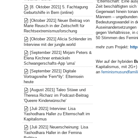
"
Elternschaft: Eine au
Zeit beschäftigten sich
[8. Oktober 2021] 5. Fachtagung
Gegenwart hinein tonang
Geburtshilfe in Bern (online)
Männern – ungebunden u
[Oktober 2021] Neuer Beitrag von
Bedeutungswandel in der
Marie Reusch in der Zeitschrift für
Auseinandersetzungen u
Rechtsextremismusforschung
gegen Verhältnisse, in
50 Stimmen des Femini
[Oktober 2021] Alicia Schlender im
Interview mit der jungle.world
mehr zum Projekt:
http
[September 2021] Mirjam Peters &
Elena Kirchner entwickeln
Wer auf der hybriden
Bu
Schwangerschafts-App 'uma'
Kapitalismus, mit 2G+) 
[September 2021] Digitale
an
feminismusundfamil
Vortragsreihe 'Fem*ily': Elternsein
heute
[August 2021] Taleo Stüwe und
Theresa Richarz im Podcast-Beitrag
'Queere Kinderwünsche'
[Juli 2021] Interview: Lisa
Yashodhara Haller zu Elternschaft im
Kapitalismus
[Juli 2021] Neuerscheinung: Lisa
Yashodhara Haller in der Femina
Politica