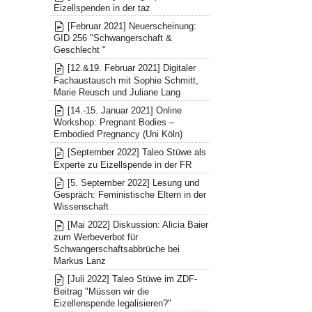
Eizellspenden in der taz
[Februar 2021] Neuerscheinung:
GID 256 "Schwangerschaft &
Geschlecht "
[12.&19. Februar 2021] Digitaler
Fachaustausch mit Sophie Schmitt,
Marie Reusch und Juliane Lang
[14.-15. Januar 2021] Online
Workshop: Pregnant Bodies –
Embodied Pregnancy (Uni Köln)
[September 2022] Taleo Stüwe als
Experte zu Eizellspende in der FR
[5. September 2022] Lesung und
Gespräch: Feministische Eltern in der
Wissenschaft
[Mai 2022] Diskussion: Alicia Baier
zum Werbeverbot für
Schwangerschaftsabbrüche bei
Markus Lanz
[Juli 2022] Taleo Stüwe im ZDF-
Beitrag "Müssen wir die
Eizellenspende legalisieren?"