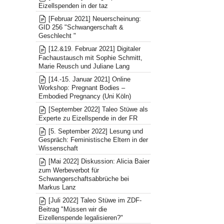
Eizellspenden in der taz
[Februar 2021] Neuerscheinung:
GID 256 "Schwangerschaft &
Geschlecht "
[12.&19. Februar 2021] Digitaler
Fachaustausch mit Sophie Schmitt,
Marie Reusch und Juliane Lang
[14.-15. Januar 2021] Online
Workshop: Pregnant Bodies –
Embodied Pregnancy (Uni Köln)
[September 2022] Taleo Stüwe als
Experte zu Eizellspende in der FR
[5. September 2022] Lesung und
Gespräch: Feministische Eltern in der
Wissenschaft
[Mai 2022] Diskussion: Alicia Baier
zum Werbeverbot für
Schwangerschaftsabbrüche bei
Markus Lanz
[Juli 2022] Taleo Stüwe im ZDF-
Beitrag "Müssen wir die
Eizellenspende legalisieren?"