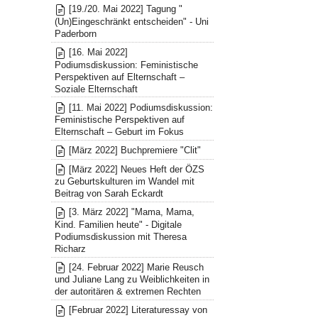
[19./20. Mai 2022] Tagung "
(Un)Eingeschränkt entscheiden" - Uni
Paderborn
[16. Mai 2022]
Podiumsdiskussion: Feministische
Perspektiven auf Elternschaft –
Soziale Elternschaft
[11. Mai 2022] Podiumsdiskussion:
Feministische Perspektiven auf
Elternschaft – Geburt im Fokus
[März 2022] Buchpremiere "Clit"
[März 2022] Neues Heft der ÖZS
zu Geburtskulturen im Wandel mit
Beitrag von Sarah Eckardt
[3. März 2022] "Mama, Mama,
Kind. Familien heute" - Digitale
Podiumsdiskussion mit Theresa
Richarz
[24. Februar 2022] Marie Reusch
und Juliane Lang zu Weiblichkeiten in
der autoritären & extremen Rechten
[Februar 2022] Literaturessay von