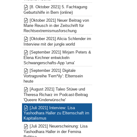
[8. Oktober 2021] 5. Fachtagung
Geburtshilfe in Bern (online)
[Oktober 2021] Neuer Beitrag von
Marie Reusch in der Zeitschrift für
Rechtsextremismusforschung
[Oktober 2021] Alicia Schlender im
Interview mit der jungle.world
[September 2021] Mirjam Peters &
Elena Kirchner entwickeln
Schwangerschafts-App 'uma'
[September 2021] Digitale
Vortragsreihe 'Fem*ily': Elternsein
heute
[August 2021] Taleo Stüwe und
Theresa Richarz im Podcast-Beitrag
'Queere Kinderwünsche'
[Juli 2021] Interview: Lisa
Yashodhara Haller zu Elternschaft im
Kapitalismus
[Juli 2021] Neuerscheinung: Lisa
Yashodhara Haller in der Femina
Politica