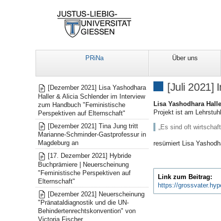
PRiNa
Über uns
Mitteilungen
[Juli 2021]
[Dezember 2021] Lisa Yashodhara
Haller & Alicia Schlender im Interview
Lisa Yashodhara Halle
zum Handbuch "Feministische
Projekt ist am Lehrstuh
Perspektiven auf Elternschaft"
[Dezember 2021] Tina Jung tritt
„Es sind oft wirtscha
Marianne-Schminder-Gastprofessur in
Magdeburg an
resümiert Lisa Yashodha
[17. Dezember 2021] Hybride
Buchprämiere | Neuerscheinung
"Feministische Perspektiven auf
Link zum Beitrag:
Elternschaft"
https://grossvater.hy
[Dezember 2021] Neuerscheinung
"Pränataldiagnostik und die UN-
Behindertenrechtskonvention" von
Victoria Fischer