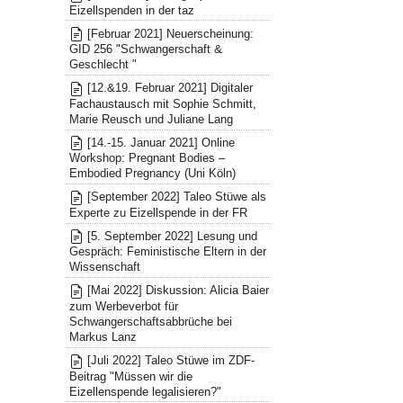
Eizellspenden in der taz
[Februar 2021] Neuerscheinung:
GID 256 "Schwangerschaft &
Geschlecht "
[12.&19. Februar 2021] Digitaler
Fachaustausch mit Sophie Schmitt,
Marie Reusch und Juliane Lang
[14.-15. Januar 2021] Online
Workshop: Pregnant Bodies –
Embodied Pregnancy (Uni Köln)
[September 2022] Taleo Stüwe als
Experte zu Eizellspende in der FR
[5. September 2022] Lesung und
Gespräch: Feministische Eltern in der
Wissenschaft
[Mai 2022] Diskussion: Alicia Baier
zum Werbeverbot für
Schwangerschaftsabbrüche bei
Markus Lanz
[Juli 2022] Taleo Stüwe im ZDF-
Beitrag "Müssen wir die
Eizellenspende legalisieren?"