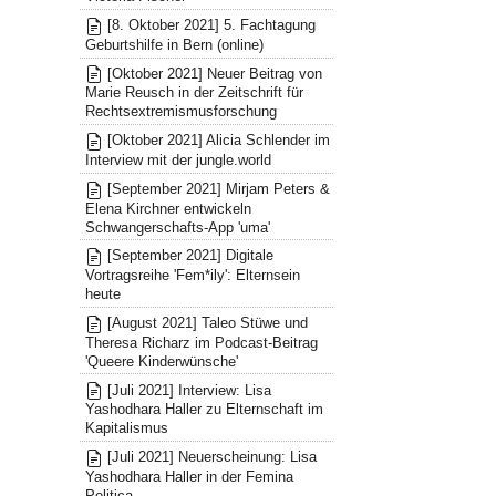
[8. Oktober 2021] 5. Fachtagung
Geburtshilfe in Bern (online)
[Oktober 2021] Neuer Beitrag von
Marie Reusch in der Zeitschrift für
Rechtsextremismusforschung
[Oktober 2021] Alicia Schlender im
Interview mit der jungle.world
[September 2021] Mirjam Peters &
Elena Kirchner entwickeln
Schwangerschafts-App 'uma'
[September 2021] Digitale
Vortragsreihe 'Fem*ily': Elternsein
heute
[August 2021] Taleo Stüwe und
Theresa Richarz im Podcast-Beitrag
'Queere Kinderwünsche'
[Juli 2021] Interview: Lisa
Yashodhara Haller zu Elternschaft im
Kapitalismus
[Juli 2021] Neuerscheinung: Lisa
Yashodhara Haller in der Femina
Politica