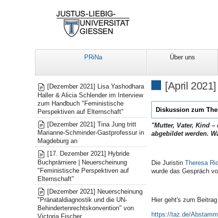
PRiNa
Über uns
Mitteilungen
[April 2021]
[Dezember 2021] Lisa Yashodhara
Haller & Alicia Schlender im Interview
zum Handbuch "Feministische
Diskussion zum The
Perspektiven auf Elternschaft"
[Dezember 2021] Tina Jung tritt
"Mutter, Vater, Kind 
Marianne-Schminder-Gastprofessur in
abgebildet werden. W
Magdeburg an
[17. Dezember 2021] Hybride
Buchprämiere | Neuerscheinung
Die Juristin
Theresa Ri
"Feministische Perspektiven auf
wurde das Gespräch vo
Elternschaft"
[Dezember 2021] Neuerscheinung
Hier geht's zum Beitrag 
"Pränataldiagnostik und die UN-
Behindertenrechtskonvention" von
https://taz.de/Abstamm
Victoria Fischer