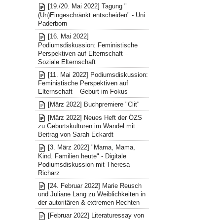
[19./20. Mai 2022] Tagung "
(Un)Eingeschränkt entscheiden" - Uni
Paderborn
[16. Mai 2022]
Podiumsdiskussion: Feministische
Perspektiven auf Elternschaft –
Soziale Elternschaft
[11. Mai 2022] Podiumsdiskussion:
Feministische Perspektiven auf
Elternschaft – Geburt im Fokus
[März 2022] Buchpremiere "Clit"
[März 2022] Neues Heft der ÖZS
zu Geburtskulturen im Wandel mit
Beitrag von Sarah Eckardt
[3. März 2022] "Mama, Mama,
Kind. Familien heute" - Digitale
Podiumsdiskussion mit Theresa
Richarz
[24. Februar 2022] Marie Reusch
und Juliane Lang zu Weiblichkeiten in
der autoritären & extremen Rechten
[Februar 2022] Literaturessay von