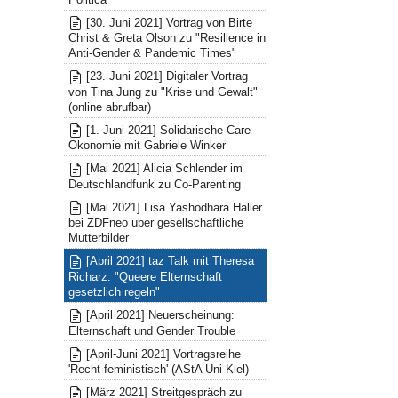
[30. Juni 2021] Vortrag von Birte
Christ & Greta Olson zu "Resilience in
Anti-Gender & Pandemic Times"
[23. Juni 2021] Digitaler Vortrag
von Tina Jung zu "Krise und Gewalt"
(online abrufbar)
[1. Juni 2021] Solidarische Care-
Ökonomie mit Gabriele Winker
[Mai 2021] Alicia Schlender im
Deutschlandfunk zu Co-Parenting
[Mai 2021] Lisa Yashodhara Haller
bei ZDFneo über gesellschaftliche
Mutterbilder
[April 2021] taz Talk mit Theresa
Richarz: "Queere Elternschaft
gesetzlich regeln"
[April 2021] Neuerscheinung:
Elternschaft und Gender Trouble
[April-Juni 2021] Vortragsreihe
'Recht feministisch' (AStA Uni Kiel)
[März 2021] Streitgespräch zu