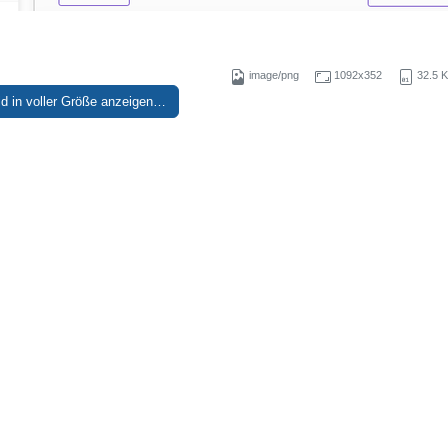
image/png
1092x352
32.5 
ld in voller Größe anzeigen…