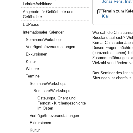
Jonas Renz, Insti
01T08:00:00+02:00
Lehrkräftebildung
2024-
Termin zum Kale
Angebote für Geflüchtete und
07-
iCal
Gefährdete
01T10:00:00+02:00
EUPeace
Internationaler Kalender
Wie sah die Christiani
Russland auf sich? Wel
Seminare/Workshops
Korea, China oder Jap
Vorträge/Infoveranstaltungen
Diesen Fragen möchte d
(eurozentristischen) Te
Exkursionen
Zusammenführungen sowi
Kultur
Vielzahl von Ländern v
Weitere
Das Seminar des Instit
Termine
Sitzungen ist ebenfalls
Seminare/Workshops
Seminare/Workshops
Osteuropa, Orient und
Fernost - Kirchengeschichte
im Osten
Vorträge/Infoveranstaltungen
Exkursionen
Kultur