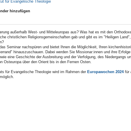
tut für Evangelische Theologie
nder hinzufügen
sierung außerhalb West- und Mitteleuropas aus? Was hat es mit den Orthodox
che christlichen Religionsgemeinschaften gab und gibt es im "Heiligen Land
an?
as Seminar nachspüren und bietet Ihnen die Möglichkeit, Ihren kirchenhistor
llerrand" hinauszuschauen. Dabei werden Sie Missionar:innen und ihre Erfolge 
e eine Geschichte der Ausbreitung und der Verfolgung, des Niedergangs un
on Osteuropa über den Orient bis in den Fernen Osten.
uts für Evangelische Theologie wird im Rahmen der
Europawochen 2024
für 
 möglich.