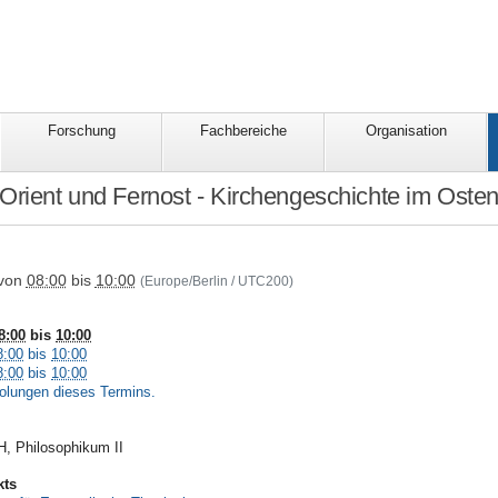
Forschung
Fachbereiche
Organisation
Orient und Fernost - Kirchengeschichte im Oste
ionales/veranstaltungen/termine/seminare/seminare_JLUVeranstaltung/kirchen
von
08:00
bis
10:00
(Europe/Berlin / UTC200)
8:00
bis
10:00
8:00
bis
10:00
8:00
bis
10:00
olungen dieses Termins.
, Philosophikum II
kts