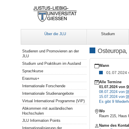
Über die JLU
Studium
Navigation
Osteuropa, 
Studieren und Promovieren an der
JLU
https://www.uni-
Studium und Praktikum im Ausland
giessen.de/de/internat
Wann
07-
Sprachkurse
01.07.2024
01
Erasmus+
Osteuropa,
Alle Termine
Internationale Forschende
Orient
01.07.2024
von
0
und
08.07.2024
von
0
Internationale Studienangebote
Fernost
15.07.2024
von
0
-
Virtual International Programme (VIP)
Es gibt 9 Wiederh
Kirchengeschichte
Abkommen mit ausländischen
im
Wo
Hochschulen
Osten
Raum 215, Haus H
JLU Information Points
2024-
Name des Konta
07-
Internationalisierung der