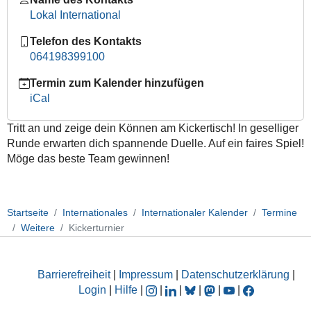
Das
Lokal International
Kickerturnier
im
Telefon des Kontakts
Lokal
064198399100
International!
Termin zum Kalender hinzufügen
iCal
Tritt an und zeige dein Können am Kickertisch! In geselliger
Runde erwarten dich spannende Duelle. Auf ein faires Spiel!
Möge das beste Team gewinnen!
Startseite
Internationales
Internationaler Kalender
Termine
Weitere
Kickerturnier
Barrierefreiheit
|
Impressum
|
Datenschutzerklärung
|
Login
|
Hilfe
|
|
|
|
|
|