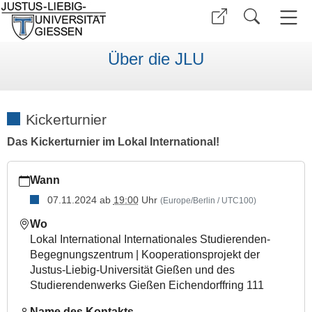
Über die JLU
Kickerturnier
Das Kickerturnier im Lokal International!
https://www.uni-
Wann
giessen.de/de/internationales/veranstaltungen/termine/sonstig
07.11.2024
ab
19:00
Uhr
(Europe/Berlin / UTC100)
Kickerturnier
2024-
Wo
11-
Lokal International Internationales Studierenden-
07T19:00:00+01:00
Begegnungszentrum | Kooperationsprojekt der
2024-
Justus-Liebig-Universität Gießen und des
11-
Studierendenwerks Gießen Eichendorffring 111
07T23:59:59+01:00
Name des Kontakts