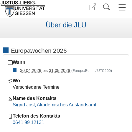
Über die JLU
Europawochen 2026
https://www.uni-
Wann
giessen.de/de/internationales/veranstaltungen/termine/sons
30.04.2026
bis
31.05.2026
(Europe/Berlin / UTC200)
Europawochen
2026
Wo
2026-
Verschiedene Termine
04-
Name des Kontakts
30T00:00:00+02:00
Sigrid Jost, Akademisches Auslandsamt
2026-
05-
Telefon des Kontakts
31T23:59:59+02:00
0641 99 12131