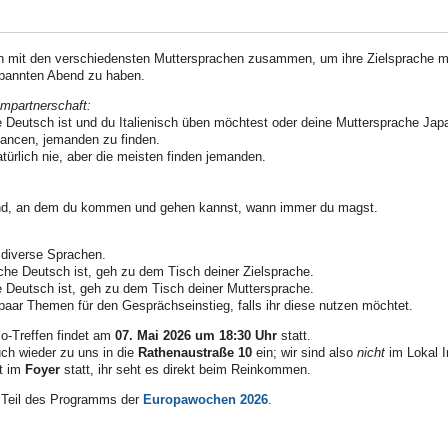
mit den verschiedensten Muttersprachen zusammen, um ihre Zielsprache mit
spannten Abend zu haben.
mpartnerschaft:
 Deutsch ist und du Italienisch üben möchtest oder deine Muttersprache Jap
hancen, jemanden zu finden.
atürlich nie, aber die meisten finden jemanden.
:
bend, an dem du kommen und gehen kannst, wann immer du magst.
e diverse Sprachen.
he Deutsch ist, geh zu dem Tisch deiner Zielsprache.
 Deutsch ist, geh zu dem Tisch deiner Muttersprache.
 paar Themen für den Gesprächseinstieg, falls ihr diese nutzen möchtet.
o-Treffen findet am
07. Mai 2026 um 18:30 Uhr
statt.
uch wieder zu uns in die
Rathenaustraße 10
ein; wir sind also
nicht
im Lokal I
kt im
Foyer
statt, ihr seht es direkt beim Reinkommen.
t Teil des Programms der
Europawochen 2026
.