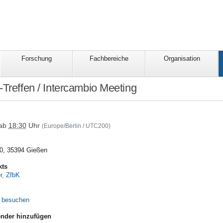
Forschung
Fachbereiche
Organisation
-Treffen / Intercambio Meeting
ionales/veranstaltungen/termine/sonstige/weitere_JLUVeranstaltung/intercamb
ab
18:30
Uhr
(Europe/Berlin / UTC200)
0, 35394 Gießen
kts
r, ZfbK
e besuchen
nder hinzufügen