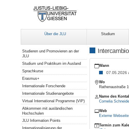
Über die JLU
Studium
Navigation
Intercambio
Studieren und Promovieren an der
JLU
https://www.uni-
Studium und Praktikum im Ausland
giessen.de/de/internat
Wann
Sprachkurse
Intercambio-
07.05.2026
Treffen
Erasmus+
/
Wo
Internationale Forschende
Intercambio
Rathenaustraße 1
Meeting
Internationale Studienangebote
Name des Konta
2026-
Virtual International Programme (VIP)
Cornelia Schneide
05-
07T18:30:00+02:00
Abkommen mit ausländischen
Web
2026-
Hochschulen
Externe Webseit
05-
JLU Information Points
07T23:59:59+02:00
Termin zum Kale
Internationalisierung der