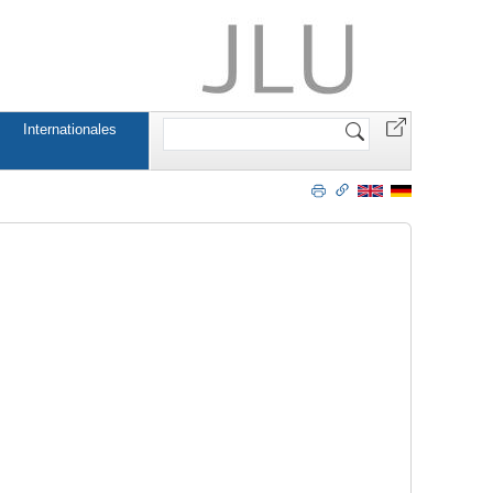
Website
Internationales
durchsuchen
io26