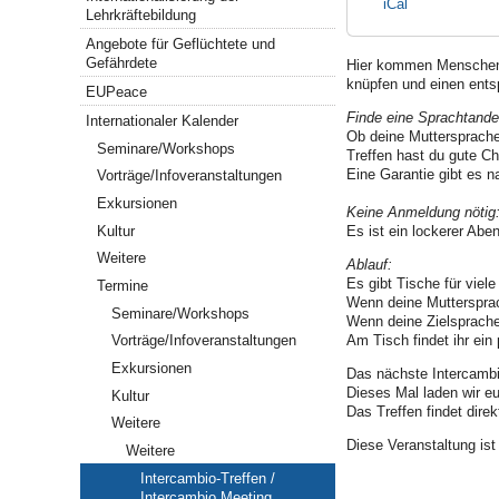
iCal
Lehrkräftebildung
Angebote für Geflüchtete und
Gefährdete
Hier kommen Menschen 
knüpfen und einen ent
EUPeace
Finde eine Sprachtande
Internationaler Kalender
Ob deine Muttersprache
Seminare/Workshops
Treffen hast du gute C
Eine Garantie gibt es n
Vorträge/Infoveranstaltungen
Exkursionen
Keine Anmeldung nötig
Kultur
Es ist ein lockerer A
Weitere
Ablauf:
Es gibt Tische für viel
Termine
Wenn deine Muttersprac
Seminare/Workshops
Wenn deine Zielsprache
Am Tisch findet ihr ein
Vorträge/Infoveranstaltungen
Exkursionen
Das nächste Intercambi
Dieses Mal laden wir e
Kultur
Das Treffen findet dire
Weitere
Diese Veranstaltung is
Weitere
Intercambio-Treffen /
Intercambio Meeting