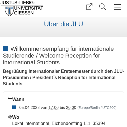
Über die JLU
Willkommensempfang für internationale
Studierende / Welcome Reception for
International Students
Begrüßung internationaler Erstsemester durch den JLU-
Präsidenten / President´s Reception for International
Students
https://www.uni-
Wann
giessen.de/de/internationales/veranstaltungen/termine/vortra
2023
05.04.2023
von
17:00
bis
20:00
(Europe/Berlin / UTC200)
Willkommensempfang
Wo
für
Lokal International, Eichendorffring 111, 35394