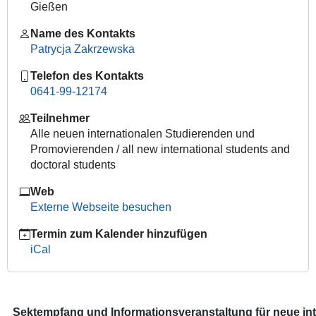
internationale
Gießen
Studierende
/
Name des Kontakts
Welcome
Patrycja Zakrzewska
Reception
Telefon des Kontakts
for
0641-99-12174
International
Students
Teilnehmer
2023-
Alle neuen internationalen Studierenden und
04-
Promovierenden / all new international students and
05T17:00:00+02:00
doctoral students
2023-
Web
04-
Externe Webseite besuchen
05T20:00:00+02:00
Begrüßung
Termin zum Kalender hinzufügen
internationaler
iCal
Erstsemester
durch
den
JLU-
Sektempfang und Informationsveranstaltung für neue int