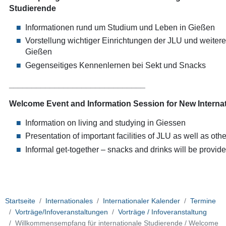
Präsidenten
Studierende
/
President
Informationen rund um Studium und Leben in Gießen
´s
Vorstellung wichtiger Einrichtungen der JLU und weiterer 
Reception
Gießen
for
Gegenseitiges Kennenlernen bei Sekt und Snacks
International
Students
______________________________
Welcome
Event
and
Information Session
for
New Interna
Information on
living
and
studying
in
Giessen
Presentation
of
important
facilities
of
JLU
as
well
as
othe
Informal
get-together
–
snacks
and
drinks
will
be
provid
Startseite
Internationales
Internationaler Kalender
Termine
Vorträge/Infoveranstaltungen
Vorträge / Infoveranstaltung
Willkommensempfang für internationale Studierende / Welcome