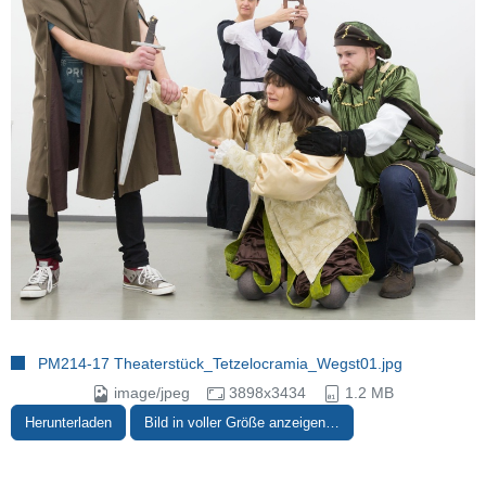
PM214-17 Theaterstück_Tetzelocramia_Wegst01.jpg
image/jpeg
3898x3434
1.2 MB
Herunterladen
Bild in voller Größe anzeigen…