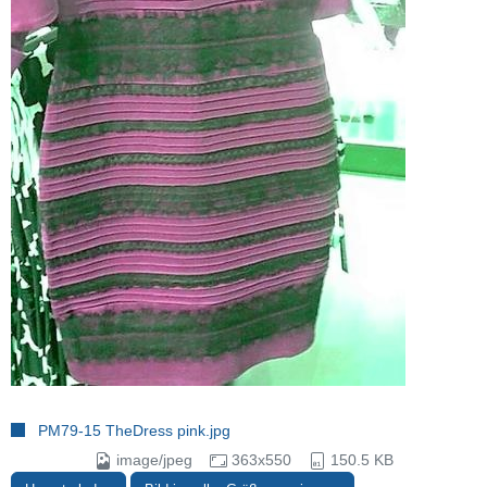
PM79-15 TheDress pink.jpg
image/jpeg
363x550
150.5 KB