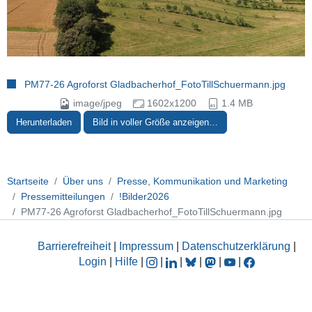
PM77-26 Agroforst Gladbacherhof_FotoTillSchuermann.jpg
image/jpeg
1602x1200
1.4 MB
Herunterladen
Bild in voller Größe anzeigen…
Startseite
Über uns
Presse, Kommunikation und Marketing
Pressemitteilungen
!Bilder2026
PM77-26 Agroforst Gladbacherhof_FotoTillSchuermann.jpg
Barrierefreiheit
|
Impressum
|
Datenschutzerklärung
|
Login
|
Hilfe
|
|
|
|
|
|