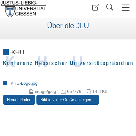
Über die JLU
KHU
KHU-Logo.jpg
image/jpeg
657x76
14.8 KB
Herunterladen
Bild in voller Größe anzeigen…