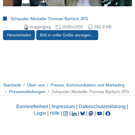
Schauder-Medaille Thomas Bartsch.JPG
image/jpeg
1500x1000
260.8 KB
Herunterladen
Bild in voller Größe anzeigen…
Startseite
Über uns
Presse, Kommunikation und Marketing
Pressemitteilungen
Schauder-Medaille Thomas Bartsch.JPG
Barrierefreiheit
|
Impressum
|
Datenschutzerklärung
|
Login
|
Hilfe
|
|
|
|
|
|