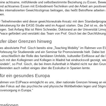
 eine achtsame, mitfühlende und selbstbestimmte Beziehung zu Essen, Bew
 und achtsames Essen mit Embodiment-Techniken und der Arbeit am positiven
des internalisierten Gewichtsstigmas beitragen, das heißt Betroffene arbeiten a
uen.
 40 Teilnehmenden wird dieser gewichtsneutrale Ansatz mit dem Standardprogr
Rekrutierung für die EASE-Studie wird im August starten. Das Ziel ist es, d
egen. Seit Anfang Mai ist Rémi Schneider, Doktorand an der Universität Limog
Peace gefördert und verstärkt das Team von Prof. Gisch bei der Durchführu
sfer über Grenzen hinweg
es absolvierte Prof. Gisch bereits eine „Teaching Mobility“ im Rahmen von E
Vorlesung für Studierende und ein Seminar für Promovierende hielt. Dabei bot
einschließlich der Rolle des familiären Umfelds, kultureller Einflüsse auf d
sch mit den Kolleginnen und Kollegen in Madrid hat eindrucksvoll gezeigt, wie
ndeln“, so Prof. Gisch, die bei ihrem Aufenthalt in Madrid nicht nur den Grun
erenden auch selbst einiges über die Esskultur in Spanien lernte.
ür ein gesundes Europa
men von EUPeace ermöglicht es uns, über nationale Grenzen hinweg an eine
 den Fokus auf das psychische und physische Wohlbefinden legen und Stigmati
sversorgung in Europa.“
rmationen