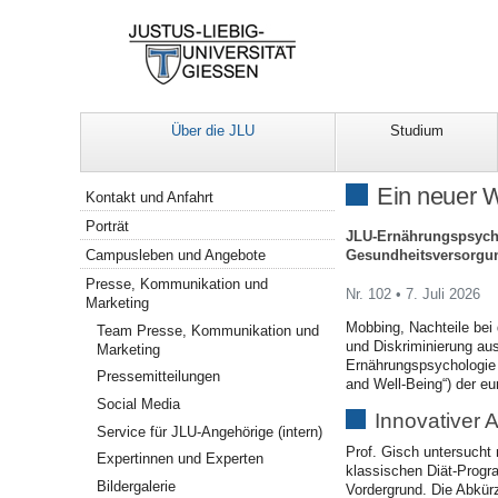
Über die JLU
Studium
Navigation
Ein neuer 
Kontakt und Anfahrt
Porträt
JLU-Ernährungspsycho
Gesundheitsversorgu
Campusleben und Angebote
Presse, Kommunikation und
Nr. 102 • 7. Juli 2026
Marketing
Mobbing, Nachteile bei
Team Presse, Kommunikation und
und Diskriminierung aus
Marketing
Ernährungspsychologie 
Pressemitteilungen
and Well-Being“) der e
Social Media
Innovativer 
Service für JLU-Angehörige (intern)
Prof. Gisch untersucht
Expertinnen und Experten
klassischen Diät-Progr
Bildergalerie
Vordergrund. Die Abkür