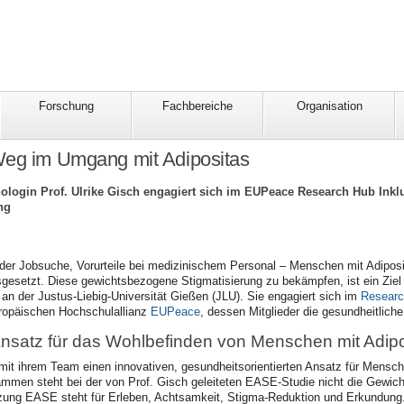
Forschung
Fachbereiche
Organisation
Weg im Umgang mit Adipositas
login Prof. Ulrike Gisch engagiert sich im EUPeace Research Hub Inklu
ng
 der Jobsuche, Vorurteile bei medizinischem Personal – Menschen mit Adiposit
gesetzt. Diese gewichtsbezogene Stigmatisierung zu bekämpfen, ist ein Ziel de
an der Justus-Liebig-Universität Gießen (JLU). Sie engagiert sich im
Researc
uropäischen Hochschulallianz
EUPeace
, dessen Mitglieder die gesundheitlich
Ansatz für das Wohlbefinden von Menschen mit Adipo
 mit ihrem Team einen innovativen, gesundheitsorientierten Ansatz für Mens
ammen steht bei der von Prof. Gisch geleiteten EASE-Studie nicht die Gewich
zung EASE steht für Erleben, Achtsamkeit, Stigma-Reduktion und Erkundung