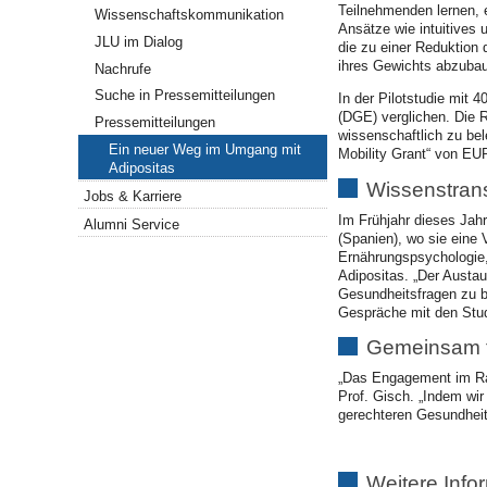
Teilnehmenden lernen,
Wissenschaftskommunikation
Ansätze wie intuitives
JLU im Dialog
die zu einer Reduktion 
ihres Gewichts abzuba
Nachrufe
Suche in Pressemitteilungen
In der Pilotstudie mit
(DGE) verglichen. Die 
Pressemitteilungen
wissenschaftlich zu bel
Ein neuer Weg im Umgang mit
Mobility Grant“ von EU
Adipositas
Wissenstran
Jobs & Karriere
Im Frühjahr dieses Jahr
Alumni Service
(Spanien), wo sie eine 
Ernährungspsychologie, 
Adipositas. „Der Austau
Gesundheitsfragen zu bü
Gespräche mit den Studi
Gemeinsam f
„Das Engagement im Rah
Prof. Gisch. „Indem wir
gerechteren Gesundheit
Weitere Info