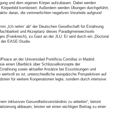
egung und dem eigenen Körper aufzubauen. Dabei werden
 Körperbild kombiniert. Außerdem werden Übungen durchgeführt,
ktiv daran, die verinnerlichten negativen Vorurteile aufgrund
amm „Ich nehm‘ ab“ der Deutschen Gesellschaft für Ernährung
ie Machbarkeit und Akzeptanz dieses Paradigmenwechsels
es (Frankreich), zu Gast an der JLU. Er wird durch ein „Doctoral
ng der EASE-Studie.
UPeace an der Universidad Pontificia Comillas in Madrid
 sie einen Überblick über Schlüsselkonzepte der
ie Ernährung sowie aktueller Ansätze bei Essstörungen und
 wertvoll es ist, unterschiedliche europäische Perspektiven auf
dstein für weitere Kooperationen legte, sondern durch intensive
m inklusiven Gesundheitsverständnis zu arbeiten“, betont
sierung abbauen, leisten wir einen wichtigen Beitrag zu einer