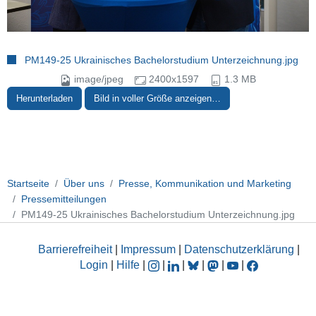
PM149-25 Ukrainisches Bachelorstudium Unterzeichnung.jpg
image/jpeg
2400x1597
1.3 MB
Herunterladen
Bild in voller Größe anzeigen…
Startseite
Über uns
Presse, Kommunikation und Marketing
Pressemitteilungen
PM149-25 Ukrainisches Bachelorstudium Unterzeichnung.jpg
Barrierefreiheit
|
Impressum
|
Datenschutzerklärung
|
Login
|
Hilfe
|
|
|
|
|
|