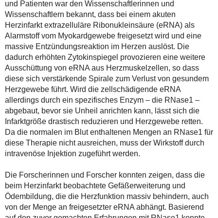
und Patienten war den Wissenschaftlerinnen und
Wissenschaftlern bekannt, dass bei einem akuten
Herzinfarkt extrazelluläre Ribonukleinsäure (eRNA) als
Alarmstoff vom Myokardgewebe freigesetzt wird und eine
massive Entzündungsreaktion im Herzen auslöst. Die
dadurch erhöhten Zytokinspiegel provozieren eine weitere
Ausschüttung von eRNA aus Herzmuskelzellen, so dass
diese sich verstärkende Spirale zum Verlust von gesundem
Herzgewebe führt. Wird die zellschädigende eRNA
allerdings durch ein spezifisches Enzym – die RNase1 –
abgebaut, bevor sie Unheil anrichten kann, lässt sich die
Infarktgröße drastisch reduzieren und Herzgewebe retten.
Da die normalen im Blut enthaltenen Mengen an RNase1 für
diese Therapie nicht ausreichen, muss der Wirkstoff durch
intravenöse Injektion zugeführt werden.
Die Forscherinnen und Forscher konnten zeigen, dass die
beim Herzinfarkt beobachtete Gefäßerweiterung und
Ödembildung, die die Herzfunktion massiv behindern, auch
von der Menge an freigesetzter eRNA abhängt. Basierend
auf den zuvor gemachten Erfahrungen mit RNase1 konnte