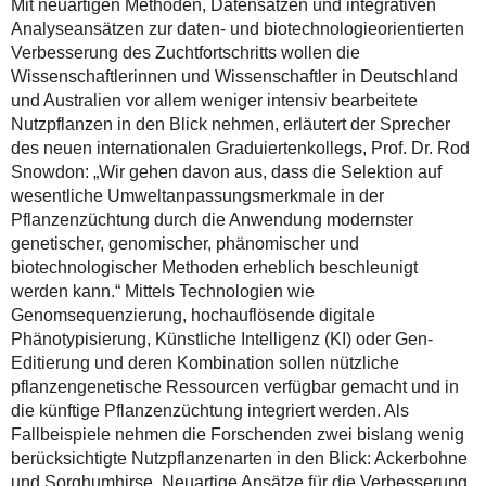
Mit neuartigen Methoden, Datensätzen und integrativen
Analyseansätzen zur daten- und biotechnologieorientierten
Verbesserung des Zuchtfortschritts wollen die
Wissenschaftlerinnen und Wissenschaftler in Deutschland
und Australien vor allem weniger intensiv bearbeitete
Nutzpflanzen in den Blick nehmen, erläutert der Sprecher
des neuen internationalen Graduiertenkollegs, Prof. Dr. Rod
Snowdon: „Wir gehen davon aus, dass die Selektion auf
wesentliche Umweltanpassungsmerkmale in der
Pflanzenzüchtung durch die Anwendung modernster
genetischer, genomischer, phänomischer und
biotechnologischer Methoden erheblich beschleunigt
werden kann.“ Mittels Technologien wie
Genomsequenzierung, hochauflösende digitale
Phänotypisierung, Künstliche Intelligenz (KI) oder Gen-
Editierung und deren Kombination sollen nützliche
pflanzengenetische Ressourcen verfügbar gemacht und in
die künftige Pflanzenzüchtung integriert werden. Als
Fallbeispiele nehmen die Forschenden zwei bislang wenig
berücksichtigte Nutzpflanzenarten in den Blick: Ackerbohne
und Sorghumhirse. Neuartige Ansätze für die Verbesserung