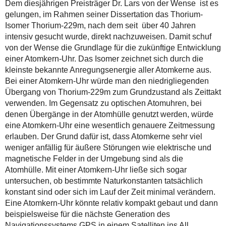
Dem diesjährigen Preisträger Dr. Lars von der Wense ist es
gelungen, im Rahmen seiner Dissertation das Thorium-
Isomer Thorium-229m, nach dem seit über 40 Jahren
intensiv gesucht wurde, direkt nachzuweisen. Damit schuf
von der Wense die Grundlage für die zukünftige Entwicklung
einer Atomkern-Uhr. Das Isomer zeichnet sich durch die
kleinste bekannte Anregungsenergie aller Atomkerne aus.
Bei einer Atomkern-Uhr würde man den niedrigliegenden
Übergang von Thorium-229m zum Grundzustand als Zeittakt
verwenden. Im Gegensatz zu optischen Atomuhren, bei
denen Übergänge in der Atomhülle genutzt werden, würde
eine Atomkern-Uhr eine wesentlich genauere Zeitmessung
erlauben. Der Grund dafür ist, dass Atomkerne sehr viel
weniger anfällig für äußere Störungen wie elektrische und
magnetische Felder in der Umgebung sind als die
Atomhülle. Mit einer Atomkern-Uhr ließe sich sogar
untersuchen, ob bestimmte Naturkonstanten tatsächlich
konstant sind oder sich im Lauf der Zeit minimal verändern.
Eine Atomkern-Uhr könnte relativ kompakt gebaut und dann
beispielsweise für die nächste Generation des
Navigationssystems GPS in einem Satelliten ins All