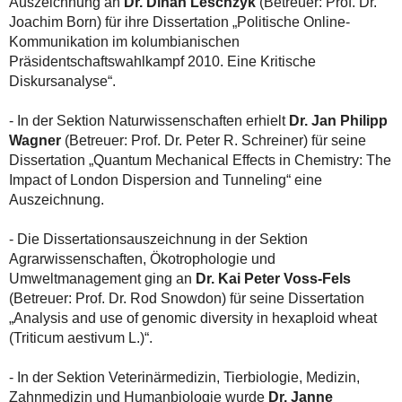
Auszeichnung an
Dr. Dinah Leschzyk
(Betreuer: Prof. Dr.
Joachim Born) für ihre Dissertation „Politische Online-
Kommunikation im kolumbianischen
Präsidentschaftswahlkampf 2010. Eine Kritische
Diskursanalyse“.
- In der Sektion Naturwissenschaften erhielt
Dr. Jan Philipp
Wagner
(Betreuer: Prof. Dr. Peter R. Schreiner) für seine
Dissertation „Quantum Mechanical Effects in Chemistry: The
Impact of London Dispersion and Tunneling“ eine
Auszeichnung.
- Die Dissertationsauszeichnung in der Sektion
Agrarwissenschaften, Ökotrophologie und
Umweltmanagement ging an
Dr. Kai Peter Voss-Fels
(Betreuer: Prof. Dr. Rod Snowdon) für seine Dissertation
„Analysis and use of genomic diversity in hexaploid wheat
(Triticum aestivum L.)“.
- In der Sektion Veterinärmedizin, Tierbiologie, Medizin,
Zahnmedizin und Humanbiologie wurde
Dr. Janne