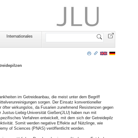
Website
Internationales
durchsuchen
reidepilzen
ankheiten im Getreideanbau, die meist unter dem Begriff
elverunreinigungen sorgen. Der Einsatz konventioneller
er öfter wirkungslos, da Fusarien zunehmend Resistenzen gegen
 Justus-Liebig-Universität Gießen(JLU) haben nun mit
pezifisches Verfahren entwickelt, mit dem sich der Getreidepilz
ktivität. Somit werden negative Effekte auf Nützlinge, wie
demy of Sciences (PNAS) veröffentlicht worden.