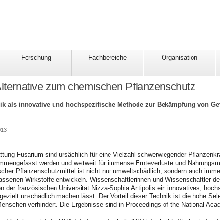
Forschung
Fachbereiche
Organisation
Alternative zum chemischen Pflanzenschutz
nik als innovative und hochspezifische Methode zur Bekämpfung von Get
013
ttung Fusarium sind ursächlich für eine Vielzahl schwerwiegender Pflanzenkr
mmengefasst werden und weltweit für immense Ernteverluste und Nahrungsmitt
scher Pflanzenschutzmittel ist nicht nur umweltschädlich, sondern auch imm
assenen Wirkstoffe entwickeln. Wissenschaftlerinnen und Wissenschaftler der
n der französischen Universität Nizza-Sophia Antipolis ein innovatives, hochs
zielt unschädlich machen lässt. Der Vorteil dieser Technik ist die hohe Sele
enschen verhindert. Die Ergebnisse sind in Proceedings of the National Aca