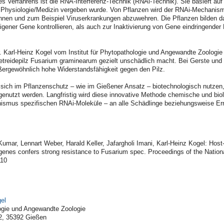
es Verfahrens ist die RNA-Interferenz-Technik (RNAi-Technik). Sie basiert 
r Physiologie/Medizin vergeben wurde. Von Pflanzen wird der RNAi-Mechani
önnen und zum Beispiel Viruserkrankungen abzuwehren. Die Pflanzen bilden d
igener Gene kontrollieren, als auch zur Inaktivierung von Gene eindringender 
 Karl-Heinz Kogel vom Institut für Phytopathologie und Angewandte Zoologie
etreidepilz Fusarium graminearum gezielt unschädlich macht. Bei Gerste und
ßergewöhnlich hohe Widerstandsfähigkeit gegen den Pilz.
 sich im Pflanzenschutz – wie im Gießener Ansatz – biotechnologisch nutzen
genutzt werden. Langfristig wird diese innovative Methode chemische und bio
anismus spezifischen RNAi-Moleküle – an alle Schädlinge beziehungsweise E
umar, Lennart Weber, Harald Keller, Jafargholi Imani, Karl-Heinz Kogel: Hos
enes confers strong resistance to Fusarium spec. Proceedings of the Nati
110
gel
logie und Angewandte Zoologie
32, 35392 Gießen