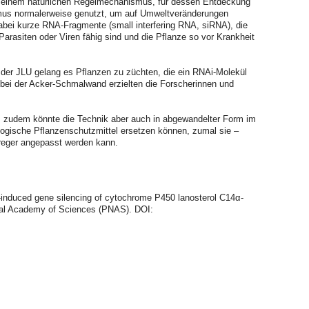
auf einem natürlichen Regelmechanismus, für dessen Entdeckung
smus normalerweise genutzt, um auf Umweltveränderungen
abei kurze RNA-Fragmente (small interfering RNA, siRNA), die
Parasiten oder Viren fähig sind und die Pflanze so vor Krankheit
 der JLU gelang es Pflanzen zu züchten, die ein RNAi-Molekül
 bei der Acker-Schmalwand erzielten die Forscherinnen und
, zudem könnte die Technik aber auch in abgewandelter Form im
logische Pflanzenschutzmittel ersetzen können, zumal sie –
rreger angepasst werden kann.
t-induced gene silencing of cytochrome P450 lanosterol C14α-
onal Academy of Sciences (PNAS). DOI: