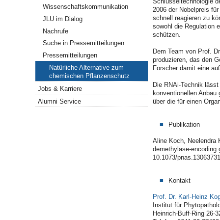
Schlüsseltechnologie d
Wissenschaftskommunikation
2006 der Nobelpreis fü
schnell reagieren zu k
JLU im Dialog
sowohl die Regulation e
Nachrufe
schützen.
Suche in Pressemitteilungen
Dem Team von Prof. Dr.
Pressemitteilungen
produzieren, das den G
Natürliche Alternative zum
Forscher damit eine au
chemischen Pflanzenschutz
Die RNAi-Technik lässt
Jobs & Karriere
konventionellen Anbau 
Alumni Service
über die für einen Org
Publikation
Aline Koch, Neelendra K
demethylase-encoding g
10.1073/pnas.1306373
Kontakt
Prof. Dr. Karl-Heinz Ko
Institut für Phytopatho
Heinrich-Buff-Ring 26-