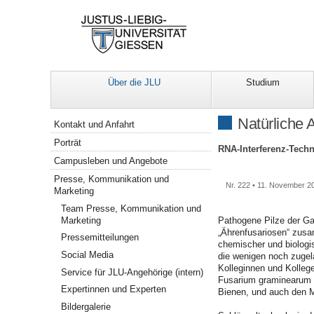
Über die JLU
Studium
Navigation
Natürliche 
Kontakt und Anfahrt
Porträt
RNA-Interferenz-Tech
Campusleben und Angebote
Presse, Kommunikation und
Nr. 222 • 11. November 2
Marketing
Team Presse, Kommunikation und
Marketing
Pathogene Pilze der Ga
„Ährenfusariosen“ zusa
Pressemitteilungen
chemischer und biologi
Social Media
die wenigen noch zugel
Kolleginnen und Kollege
Service für JLU-Angehörige (intern)
Fusarium graminearum ge
Expertinnen und Experten
Bienen, und auch den M
Bildergalerie