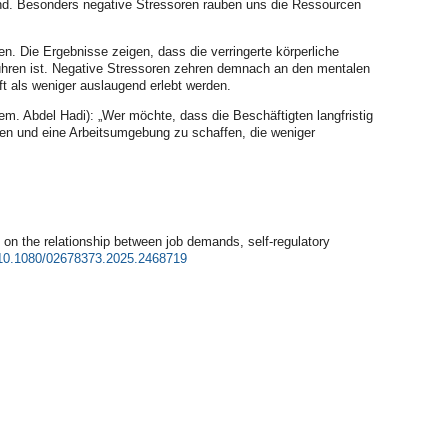
 sind. Besonders negative Stressoren rauben uns die Ressourcen
n. Die Ergebnisse zeigen, dass die verringerte körperliche
uführen ist. Negative Stressoren zehren demnach an den mentalen
ft als weniger auslaugend erlebt werden.
em. Abdel Hadi): „Wer möchte, dass die Beschäftigten langfristig
lten und eine Arbeitsumgebung zu schaffen, die weniger
 on the relationship between job demands, self-regulatory
/10.1080/02678373.2025.2468719