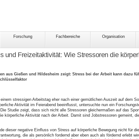
Forschung
Fachbereiche
Organisation
ss und Freizeitaktivität: Wie Stressoren die körp
n aus Gießen und Hildesheim zeigt: Stress bei der Arbeit kann dazu füh
chlüsselfaktor
einem stressigen Arbeitstag eher nach einer gemütlichen Auszeit auf dem Sof
rperliche Aktivität im Feierabend beeinflusst, untersuchte nun ein Forschungs
 Die Studie zeigt, dass sich nicht alle Stressoren gleichermaßen auf das Spor
ie körperliche Aktivität nach der Arbeit. Damit sind Jobstressoren gemeint, 
de dieser negative Einfluss von Stress auf körperliche Bewegung nicht für d
rantwortung, die als persönlich fordernd aber eben auch als fördernd erlebt w