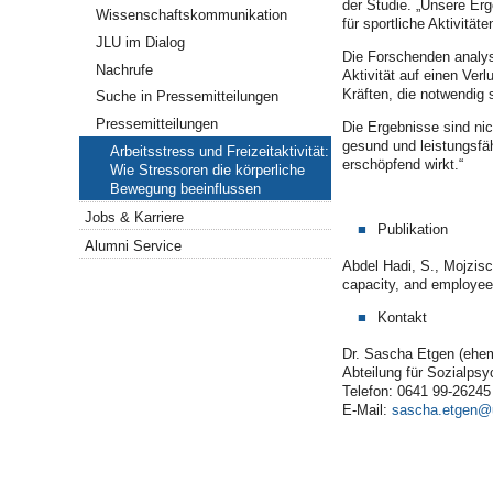
der Studie. „Unsere Erg
Wissenschaftskommunikation
für sportliche Aktivität
JLU im Dialog
Die Forschenden analysi
Nachrufe
Aktivität auf einen Ver
Kräften, die notwendig 
Suche in Pressemitteilungen
Pressemitteilungen
Die Ergebnisse sind nic
gesund und leistungsfäh
Arbeitsstress und Freizeitaktivität:
erschöpfend wirkt.“
Wie Stressoren die körperliche
Bewegung beeinflussen
Jobs & Karriere
Publikation
Alumni Service
Abdel Hadi, S., Mojzisc
capacity, and employee 
Kontakt
Dr. Sascha Etgen (ehem
Abteilung für Sozialpsy
Telefon: 0641 99-26245
E-Mail:
sascha.etgen