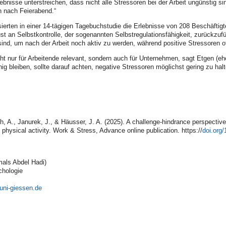
ebnisse unterstreichen, dass nicht alle Stressoren bei der Arbeit ungünstig
en nach Feierabend.“
erten in einer 14-tägigen Tagebuchstudie die Erlebnisse von 208 Beschäftigte
lust an Selbstkontrolle, der sogenannten Selbstregulationsfähigkeit, zurückz
sind, um nach der Arbeit noch aktiv zu werden, während positive Stressoren o
ht nur für Arbeitende relevant, sondern auch für Unternehmen, sagt Etgen (eh
ig bleiben, sollte darauf achten, negative Stressoren möglichst gering zu ha
h, A., Janurek, J., & Häusser, J. A. (2025). A challenge-hindrance perspective
physical activity. Work & Stress, Advance online publication. https://
doi.org
als Abdel Hadi)
chologie