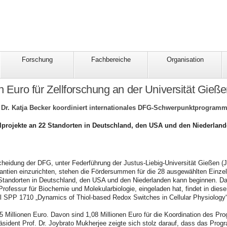
Forschung
Fachbereiche
Organisation
en Euro für Zellforschung an der Universität Gieß
 Dr. Katja Becker koordiniert internationales DFG-Schwerpunktprogramm
zelprojekte an 22 Standorten in Deutschland, den USA und den Niederlan
cheidung der DFG, unter Federführung der Justus-Liebig-Universität Gießen 
ntien einzurichten, stehen die Fördersummen für die 28 ausgewählten Einzelp
Standorten in Deutschland, den USA und den Niederlanden kann beginnen. Da
 Professur für Biochemie und Molekularbiologie, eingeladen hat, findet in di
 SPP 1710 „Dynamics of Thiol-based Redox Switches in Cellular Physiology“ 
5 Millionen Euro. Davon sind 1,08 Millionen Euro für die Koordination des P
äsident Prof. Dr. Joybrato Mukherjee zeigte sich stolz darauf, dass das Progr