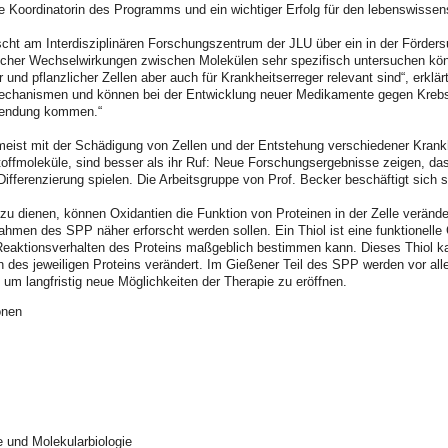
e Koordinatorin des Programms und ein wichtiger Erfolg für den lebenswissen
cht am Interdisziplinären Forschungszentrum der JLU über ein in der Förde
cher Wechselwirkungen zwischen Molekülen sehr spezifisch untersuchen könne
 und pflanzlicher Zellen aber auch für Krankheitserreger relevant sind“, erklä
mechanismen und können bei der Entwicklung neuer Medikamente gegen Krebs- 
wendung kommen.“
meist mit der Schädigung von Zellen und der Entstehung verschiedener Krankh
toffmoleküle, sind besser als ihr Ruf: Neue Forschungsergebnisse zeigen, das
fferenzierung spielen. Die Arbeitsgruppe von Prof. Becker beschäftigt sich 
u dienen, können Oxidantien die Funktion von Proteinen in der Zelle verände
Rahmen des SPP näher erforscht werden sollen. Ein Thiol ist eine funktionell
Reaktionsverhalten des Proteins maßgeblich bestimmen kann. Dieses Thiol kan
 des jeweiligen Proteins verändert. Im Gießener Teil des SPP werden vor alle
 um langfristig neue Möglichkeiten der Therapie zu eröffnen.
onen
e und Molekularbiologie