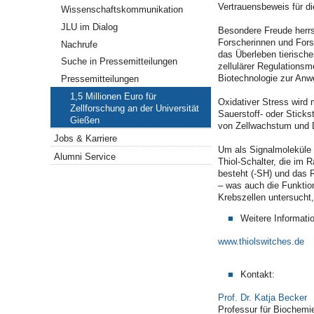
Vertrauensbeweis für di
Wissenschaftskommunikation
JLU im Dialog
Besondere Freude herrs
Forscherinnen und Fors
Nachrufe
das Überleben tierischer
Suche in Pressemitteilungen
zellulärer Regulations
Biotechnologie zur An
Pressemitteilungen
1,5 Millionen Euro für
Oxidativer Stress wird 
Zellforschung an der Universität
Sauerstoff- oder Sticks
Gießen
von Zellwachstum und Di
Jobs & Karriere
Um als Signalmoleküle z
Alumni Service
Thiol-Schalter, die im 
besteht (-SH) und das 
– was auch die Funktion
Krebszellen untersucht,
Weitere Informati
www.thiolswitches.de
Kontakt:
Prof. Dr. Katja Becker
Professur für Biochemi