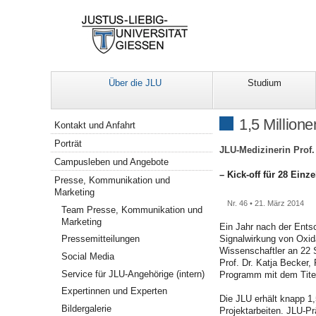
Über die JLU
Studium
Navigation
1,5 Million
Kontakt und Anfahrt
Porträt
JLU-Medizinerin Prof.
Campusleben und Angebote
– Kick-off für 28 Ein
Presse, Kommunikation und
Marketing
Nr. 46 • 21. März 2014
Team Presse, Kommunikation und
Marketing
Ein Jahr nach der Ents
Pressemitteilungen
Signalwirkung von Oxida
Wissenschaftler an 22 
Social Media
Prof. Dr. Katja Becker,
Service für JLU-Angehörige (intern)
Programm mit dem Titel
Expertinnen und Experten
Die JLU erhält knapp 1,
Bildergalerie
Projektarbeiten. JLU-Pr