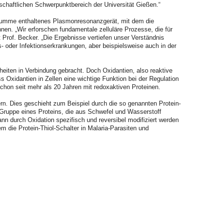
schaftlichen Schwerpunktbereich der Universität Gießen.“
rsumme enthaltenes Plasmonresonanzgerät, mit dem die
n. „Wir erforschen fundamentale zelluläre Prozesse, die für
rt Prof. Becker. „Die Ergebnisse vertiefen unser Verständnis
oder Infektionserkrankungen, aber beispielsweise auch in der
eiten in Verbindung gebracht. Doch Oxidantien, also reaktive
s Oxidantien in Zellen eine wichtige Funktion bei der Regulation
schon seit mehr als 20 Jahren mit redoxaktiven Proteinen.
rn. Dies geschieht zum Beispiel durch die so genannten Protein-
e Gruppe eines Proteins, die aus Schwefel und Wasserstoff
n durch Oxidation spezifisch und reversibel modifiziert werden
m die Protein-Thiol-Schalter in Malaria-Parasiten und