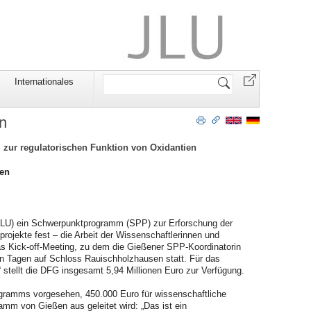
Website
Internationales
durchsuchen
en
 zur regulatorischen Funktion von Oxidantien
den
(JLU) ein Schwerpunktprogramm (SPP) zur Erforschung der
rojekte fest – die Arbeit der Wissenschaftlerinnen und
s Kick-off-Meeting, zu dem die Gießener SPP-Koordinatorin
esen Tagen auf Schloss Rauischholzhausen statt. Für das
stellt die DFG insgesamt 5,94 Millionen Euro zur Verfügung.
rogramms vorgesehen, 450.000 Euro für wissenschaftliche
amm von Gießen aus geleitet wird: „Das ist ein