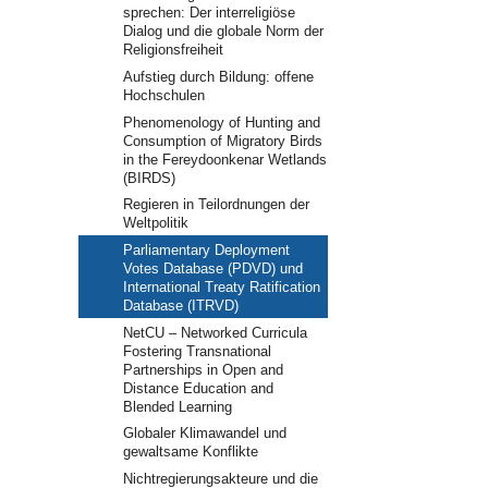
sprechen: Der interreligiöse
Dialog und die globale Norm der
Religionsfreiheit
Aufstieg durch Bildung: offene
Hochschulen
Phenomenology of Hunting and
Consumption of Migratory Birds
in the Fereydoonkenar Wetlands
(BIRDS)
Regieren in Teilordnungen der
Weltpolitik
Parliamentary Deployment
Votes Database (PDVD) und
International Treaty Ratification
Database (ITRVD)
NetCU – Networked Curricula
Fostering Transnational
Partnerships in Open and
Distance Education and
Blended Learning
Globaler Klimawandel und
gewaltsame Konflikte
Nichtregierungsakteure und die