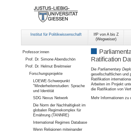
Institut für Politikwissenschaft
IfP von A bis Z
(Wegweiser)
Navigation
Parliamenta
Professor:innen
Ratification D
Prof. Dr. Simone Abendschön
Prof. Dr. Helmut Breitmeier
Die
Parliamentary Dep
Forschungsprojekte
gesellschaftlichen und p
Ratifikation internatio
LOEWE-Schwerpunkt
Arbeiten im Projekt unt
"Minderheitenstudien: Sprache
die Ratifikation von Ve
und Identität
Mehr Informationen zu d
SDG Nexus Network
Die Norm der Nachhaltigkeit im
globalen Regimekomplex für
Ernährung (TANNRE)
International Regimes Database
Wenn Religionen miteinander