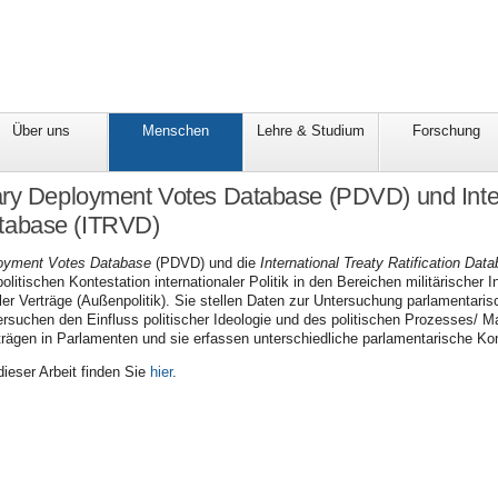
Über uns
Menschen
Lehre & Studium
Forschung
ry Deployment Votes Database (PDVD) und Inter
atabase (ITRVD)
loyment Votes Database
(PDVD) und die
International Treaty Ratification Dat
olitischen Kontestation internationaler Politik in den Bereichen militärischer I
naler Verträge (Außenpolitik). Sie stellen Daten zur Untersuchung parlamentari
ersuchen den Einfluss politischer Ideologie und des politischen Prozesses/ Ma
rträgen in Parlamenten und sie erfassen unterschiedliche parlamentarische Kon
ieser Arbeit finden Sie
hier
.