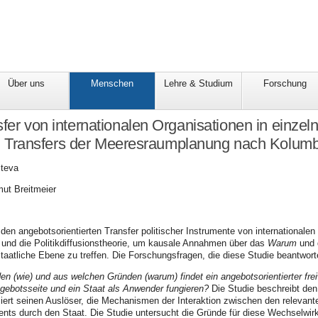
Über uns
Menschen
Lehre & Studium
Forschung
sfer von internationalen Organisationen in einzel
en Transfers der Meeresraumplanung nach Kolum
iteva
mut Breitmeier
 den angebotsorientierten Transfer politischer Instrumente von internationalen 
e und die Politikdiffusionstheorie, um kausale Annahmen über das
Warum
und
 staatliche Ebene zu treffen. Die Forschungsfragen, die diese Studie beantworte
 (wie) und aus welchen Gründen (warum) findet ein angebotsorientierter freiwil
ngebotsseite und ein Staat als Anwender fungieren?
Die Studie beschreibt den
siert seinen Auslöser, die Mechanismen der Interaktion zwischen den relevan
ments durch den Staat. Die Studie untersucht die Gründe für diese Wechselwi