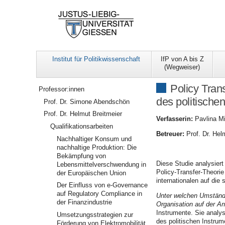
Institut für Politikwissenschaft
IfP von A bis Z
(Wegweiser)
Navigation
Policy Tran
Professor:innen
des politisch
Prof. Dr. Simone Abendschön
Prof. Dr. Helmut Breitmeier
Verfasserin:
Pavlina M
Qualifikationsarbeiten
Betreuer:
Prof. Dr. Hel
Nachhaltiger Konsum und
nachhaltige Produktion: Die
Bekämpfung von
Diese Studie analysiert
Lebensmittelverschwendung in
Policy-Transfer-Theori
der Europäischen Union
internationalen auf die
Der Einfluss von e-Governance
auf Regulatory Compliance in
Unter welchen Umständen
der Finanzindustrie
Organisation auf der A
Instrumente. Sie analy
Umsetzungsstrategien zur
des politischen Instru
Förderung von Elektromobilität