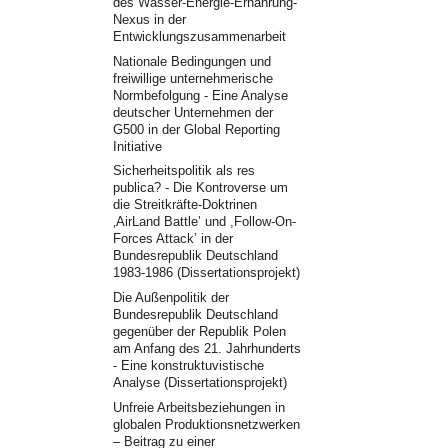
des Wasser-Energie-Ernährung-
Nexus in der
Entwicklungszusammenarbeit
Nationale Bedingungen und
freiwillige unternehmerische
Normbefolgung - Eine Analyse
deutscher Unternehmen der
G500 in der Global Reporting
Initiative
Sicherheitspolitik als res
publica? - Die Kontroverse um
die Streitkräfte-Doktrinen
‚AirLand Battle’ und ,Follow-On-
Forces Attack’ in der
Bundesrepublik Deutschland
1983-1986 (Dissertationsprojekt)
Die Außenpolitik der
Bundesrepublik Deutschland
gegenüber der Republik Polen
am Anfang des 21. Jahrhunderts
- Eine konstruktuvistische
Analyse (Dissertationsprojekt)
Unfreie Arbeitsbeziehungen in
globalen Produktionsnetzwerken
– Beitrag zu einer