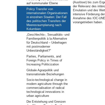
(Auslöser) bis zum Erge
auf kommunaler Ebene
der Relevanz des inlän
Policy Transfer von
Emulation und des Wett
internationalen Organisationen
intensive Förderung de
in einzelnen Staaten: Der Fall
Annahme des IOC-UNESCO
des politischen Transfers der
vorangetrieben haben.
Meeresraumplanung nach
Kolumbien
„Geschlechts-, Sexualitäts- und
Familienpolitik à la Alternative
für Deutschland – Unbehagen
mit postmoderner
Unbeständigkeit?“
Parties, Parliaments, and
Foreign Policy in Times of
Increasing Politicization
Globale Agrarpolitik und
transnationale Beziehungen
Socio-technological change in
modern agriculture through the
commercialisation of radical
technological innovations in
urban agriculture
Die Entstehung und Grenzen