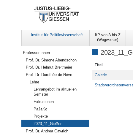
Institut für Politikwissenschaft
IfP von A bis Z
(Wegweiser)
Navigation
2023_11_G
Professor:innen
Prof. Dr. Simone Abendschön
Titel
Prof. Dr. Helmut Breitmeier
Prof. Dr. Dorothée de Nève
Galerie
Lehre
Stadtverordnetenvers
Lehrangebot im aktuellen
Semster
Exkusionen
PaJaKo
Projekte
2023_11_Gießen
Prof. Dr. Andrea Gawrich