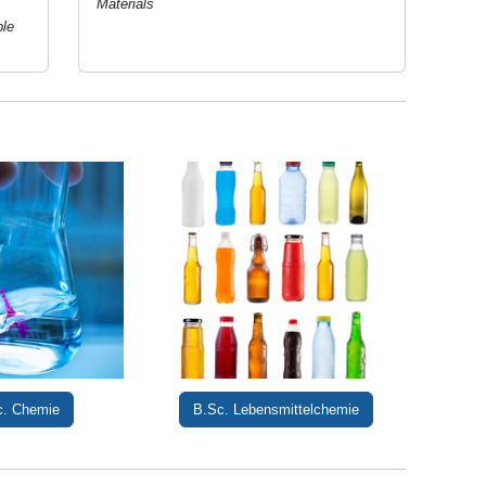
Materials
ble
c. Chemie
B.Sc. Lebensmittelchemie