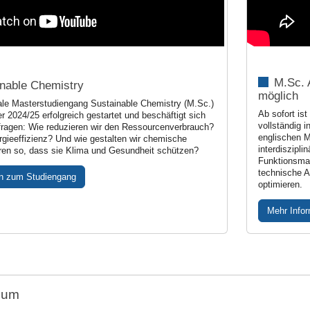
M.Sc. 
inable Chemistry
möglich
nale Masterstudiengang Sustainable Chemistry (M.Sc.)
Ab sofort is
r 2024/25 erfolgreich gestartet und beschäftigt sich
vollständig 
fragen: Wie reduzieren wir den Ressourcenverbrauch?
englischen M
rgieeffizienz? Und wie gestalten wir chemische
interdiszipl
ren so, dass sie Klima und Gesundheit schützen?
Funktionsmat
technische A
en zum Studiengang
optimieren.
Mehr Info
ium