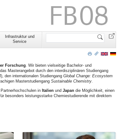
Website
Infrastruktur und
durchsuchen
Service
her Forschung
. Wir bieten vielseitige Bachelor- und
 das Masterangebot durch den interdisziplinären Studiengang
, den internationalen Studiengang
Global Change:
Ecosystem
prachigen Masterstudiengang
Sustainable Chemistry
.
 Partnerhochschulen in
Italien
und
Japan
die Möglichkeit, einen
für besonders leistungsstarke Chemiestudierende mit direktem