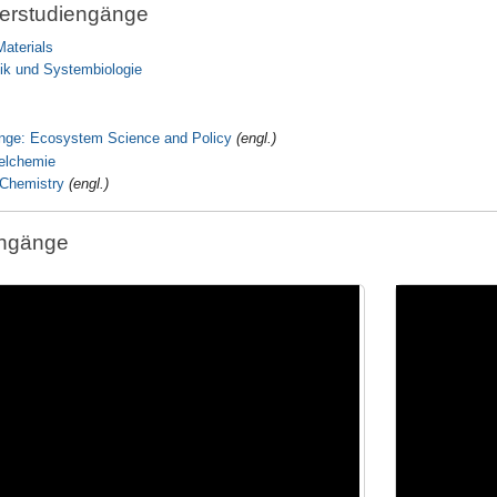
erstudiengänge
aterials
ik und Systembiologie
nge: Ecosystem Science and Policy
(engl.)
elchemie
 Chemistry
(engl.)
engänge