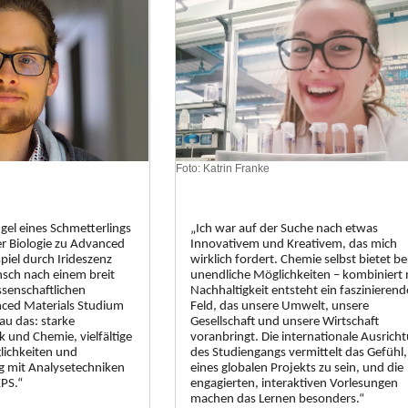
Foto: Katrin Franke
ügel eines Schmetterlings
„Ich war auf der Suche nach etwas
r Biologie zu Advanced
Innovativem und Kreativem, das mich
piel durch Irideszenz
wirklich fordert. Chemie selbst bietet be
ch nach einem breit
unendliche Möglichkeiten – kombiniert 
senschaftlichen
Nachhaltigkeit entsteht ein faszinierend
ced Materials Studium
Feld, das unsere Umwelt, unsere
au das: starke
Gesellschaft und unsere Wirtschaft
k und Chemie, vielfältige
voranbringt. Die internationale Ausrich
lichkeiten und
des Studiengangs vermittelt das Gefühl, 
g mit Analysetechniken
eines globalen Projekts zu sein, und die
PS.“
engagierten, interaktiven Vorlesungen
machen das Lernen besonders.“