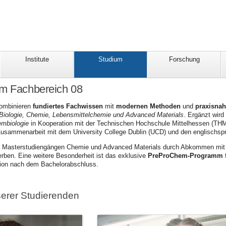
Institute
Studium
Forschung
am Fachbereich 08
ombinieren
fundiertes Fachwissen
mit
modernen Methoden
und
praxisna
Biologie
, Chemie, Lebensmittelchemie und Advanced Materials
. Ergänzt wird
embiologie
in Kooperation mit der Technischen Hochschule Mittelhessen (THM)
Zusammenarbeit mit dem University College Dublin (UCD) und den englischs
n Masterstudiengängen Chemie und Advanced Materials durch Abkommen mit
rben. Eine weitere Besonderheit ist das exklusive
PreProChem-Programm
tion nach dem Bachelorabschluss.
erer Studierenden