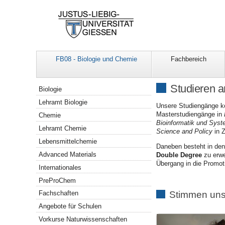
FB08 - Biologie und Chemie
Fachbereich
Navigation
Studieren 
Biologie
Lehramt Biologie
Unsere Studiengänge k
Masterstudiengänge in
Chemie
Bioinformatik und Syst
Lehramt Chemie
Science and Policy
in 
Lebensmittelchemie
Daneben besteht in de
Advanced Materials
Double Degree
zu erwe
Übergang in die Promo
Internationales
PreProChem
Stimmen uns
Fachschaften
Angebote für Schulen
Vorkurse Naturwissenschaften