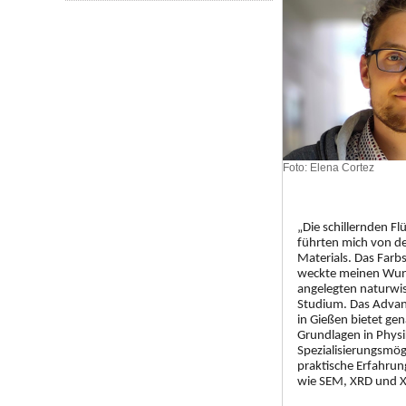
Foto: Elena Cortez
„Die schillernden Fl
führten mich von de
Materials. Das Farbs
weckte meinen Wuns
angelegten naturwis
Studium. Das Advan
in Gießen bietet gen
Grundlagen in Physi
Spezialisierungsmög
praktische Erfahrun
wie SEM, XRD und X