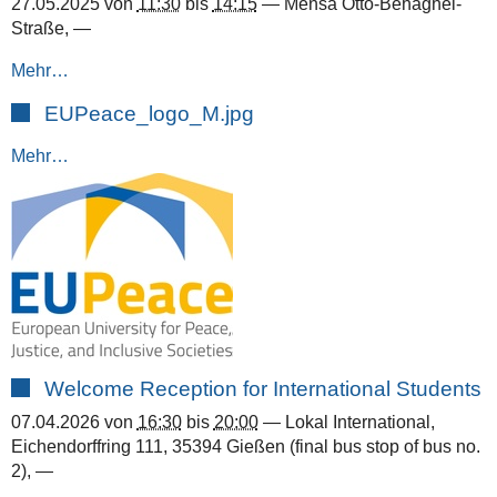
27.05.2025
von
11:30
bis
14:15
—
Mensa Otto-Behaghel-
Straße
,
—
Mehr…
EUPeace_logo_M.jpg
Mehr…
Welcome Reception for International Students
07.04.2026
von
16:30
bis
20:00
—
Lokal International,
Eichendorffring 111, 35394 Gießen (final bus stop of bus no.
2)
,
—