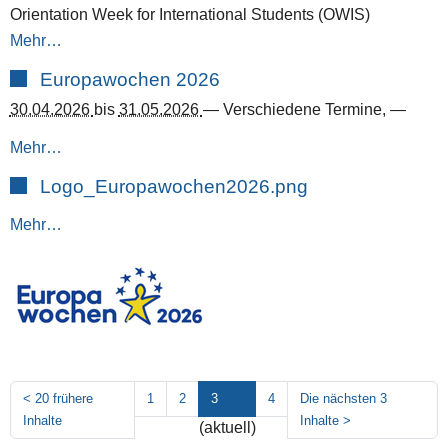
Orientation Week for International Students (OWIS)
Mehr…
Europawochen 2026
30.04.2026
bis
31.05.2026
—
Verschiedene Termine
,
—
Mehr…
Logo_Europawochen2026.png
Mehr…
<
20 frühere
1
2
3
4
Die nächsten 3
Inhalte
Inhalte
>
(aktuell)