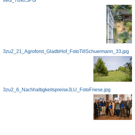
IMG_7890.JPG
3zu2_21_Agroforst_GladbHof_FotoTillSchuermann_33.jpg
3zu2_6_NachhaltigkeitspreiseJLU_FotoFriese.jpg