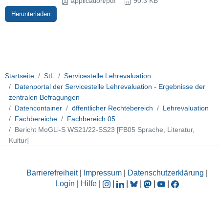
application/pdf
90.3 KB
Herunterladen
Startseite
StL
Servicestelle Lehrevaluation
Datenportal der Servicestelle Lehrevaluation - Ergebnisse der
zentralen Befragungen
Datencontainer
öffentlicher Rechtebereich
Lehrevaluation
Fachbereiche
Fachbereich 05
Bericht MoGLi-S WS21/22-SS23 [FB05 Sprache, Literatur,
Kultur]
Barrierefreiheit
|
Impressum
|
Datenschutzerklärung
|
Login
|
Hilfe
|
|
|
|
|
|