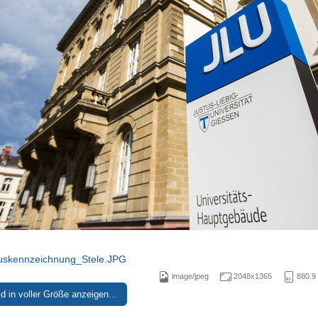
skennzeichnung_Stele.JPG
image/jpeg
2048x1365
880.9
ld in voller Größe anzeigen…