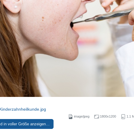
inderzahnheilkunde.jpg
image/jpeg
1800x1200
1.1 
ld in voller Größe anzeigen…