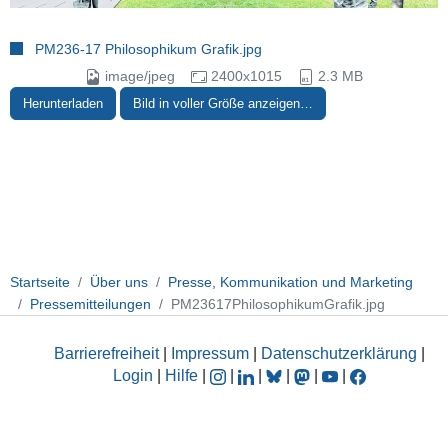
PM236-17 Philosophikum Grafik.jpg
image/jpeg
2400x1015
2.3 MB
Herunterladen
Bild in voller Größe anzeigen…
Startseite
Über uns
Presse, Kommunikation und Marketing
Pressemitteilungen
PM23617PhilosophikumGrafik.jpg
Barrierefreiheit
|
Impressum
|
Datenschutzerklärung
|
Login
|
Hilfe
|
|
|
|
|
|