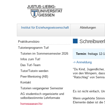
Institut für Erziehungswissenschaft
Abteilungen
Navigation
Schreibwerk
Praktikumsbüro
Tutorienprogramm Tut!
Tutorien im Sommersemester 2026
Termin
: freitags 12-
Infos zum Tut!
-> Anmeldung
Das Tut!-Team
"Du Kind, Jugendlicher,
Tutor/Tutorin werden
von den Wimpern, dass 
Peer-Mentoring (AB)
"Ratschlag" von Semra
Kontakt
Tutorien vergangener Semester
Es ist nicht einfach, 
AG studentisch organisierte und
selbstbestimmte Lehrformate
Wenn ungehörte Stimmen
Elemente dabei ist die 
homepagearchiv