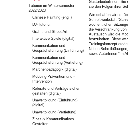
GastarbeiterInnen. Sie 
Tutorien im Wintersemester
sie den Folgen ihrer S
2022/2023
Wie schaffen wir es, ü
Chinese Painting (engl.)
Schreibwerkstatt "Schre
DJ-Tutorium
wöchentlichen Sitzunge
die Verschränkung von 
Graffiti und Street Art
Austausch wird die Mö
Interaktive Spiele (digital)
festzuhalten. Diese wer
Trainingskonzept ergän
Kommunikation und
Neben Schreibübungen, 
Gesprächsführung (Einführung)
sowie AutorInnen "im Ab
Kommunikation und
Gesprächsführung (Vertiefung)
Märchenpädagogik (digital)
Mobbing-Prävention und -
Intervention
Referate und Vorträge sicher
gestalten (digital)
Umweltbildung (Einführung)
(digital)
Umweltbildung (Vertiefung)
Zines & Kommunikatives
Gestalten