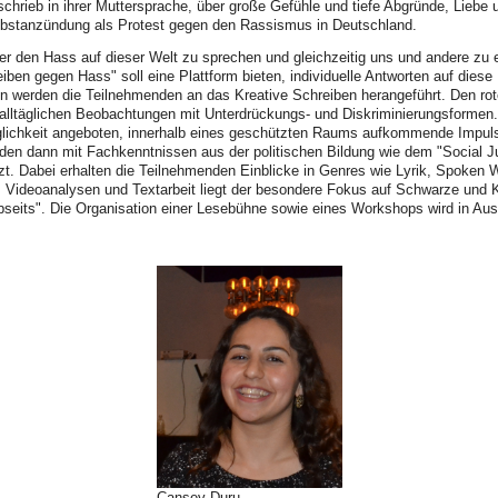
schrieb in ihrer Muttersprache, über große Gefühle und tiefe Abgründe, Liebe
elbstanzündung als Protest gegen den Rassismus in Deutschland.
ber den Hass auf dieser Welt zu sprechen und gleichzeitig uns und andere z
iben gegen Hass" soll eine Plattform bieten, individuelle Antworten auf diese 
n werden die Teilnehmenden an das Kreative Schreiben herangeführt. Den rot
alltäglichen Beobachtungen mit Unterdrückungs- und Diskriminierungsforme
glichkeit angeboten, innerhalb eines geschützten Raums aufkommende Impu
den dann mit Fachkenntnissen aus der politischen Bildung wie dem "Social Ju
zt. Dabei erhalten die Teilnehmenden Einblicke in Genres wie Lyrik, Spoken
Videoanalysen und Textarbeit liegt der besondere Fokus auf Schwarze und K
seits". Die Organisation einer Lesebühne sowie eines Workshops wird in Auss
Cansev Duru