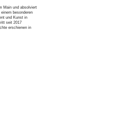
m Main und absolviert
it einem besonderen
ent und Kunst in
itt seit 2017
chte erschienen in