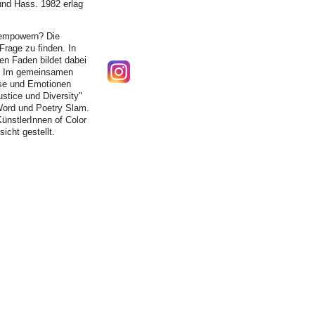
 und Hass. 1982 erlag
u empowern? Die
Frage zu finden. In
en Faden bildet dabei
n. Im gemeinsamen
lse und Emotionen
stice und Diversity"
 Word und Poetry Slam.
ünstlerInnen of Color
icht gestellt.