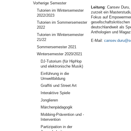
Vorherige Semester
Leitung
: Cansev Duru, 
Tutorien im Wintersemester
zurzeit ein Masterstudi
2022/2023
Fokus auf Empowerment-
gesellschaftskritischen 
Tutorien im Sommersemester
deutschlandweit als Sp
2022
Anthologien und Magazi
Tutorien im Wintersemester
21/22
E-Mail:
cansev.duru@so
Sommersemester 2021
Wintersemester 2020/2021
DJ-Tutorium (für HipHop
und elektronische Musik)
Einführung in die
Umweltbildung
Graffiti und Street Art
Interaktive Spiele
Jonglieren
Märchenpädagogik
Mobbing-Prävention und -
Intervention
Partizipation in der