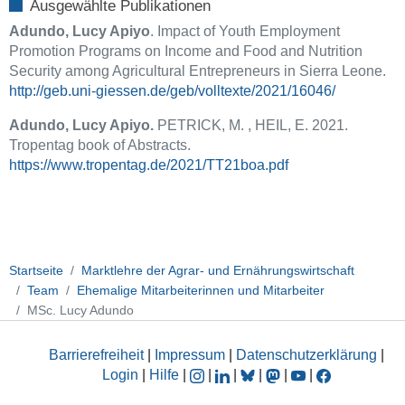
Ausgewählte Publikationen
Adundo, Lucy Apiyo
. Impact of Youth Employment
Promotion Programs on Income and Food and Nutrition
Security among Agricultural Entrepreneurs in Sierra Leone.
http://geb.uni-giessen.de/geb/volltexte/2021/16046/
Adundo, Lucy Apiyo.
PETRICK, M. , HEIL, E. 2021.
Tropentag book of Abstracts.
https://www.tropentag.de/2021/TT21boa.pdf
Startseite
Marktlehre der Agrar- und Ernährungswirtschaft
Team
Ehemalige Mitarbeiterinnen und Mitarbeiter
MSc. Lucy Adundo
Barrierefreiheit
|
Impressum
|
Datenschutzerklärung
|
Login
|
Hilfe
|
|
|
|
|
|