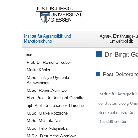
Institut für Agrarpolitik und
Agrar-, Ernährungs- 
Marktforschung
Umweltpolitik
Navigation
Dr. Birgit G
Team
Prof. Dr. Ramona Teuber
Maike Köhler
Post-Doktoran
M.Sc. Titilayo Oyeronke
Akinwehinmi
M.Sc. Robert Asiimwe
Institut für Agrarpolit
Hon. Prof. Dr. Reinhard Grandke
der Justus-Liebig-Univ
apl. Prof. Dr. Johannes Harsche
Senckenbergstraße 3
M.Sc. Maike Kötzsche
M.Sc. Mustafa Nasiri
D-35390 Gießen
M.Sc. Felix Ndayisaba
M.S.c. Dieu-Merci Akonkwa