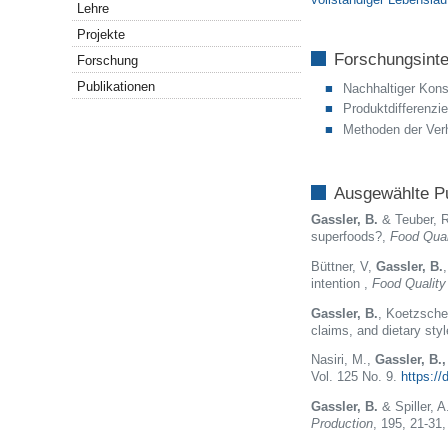
Lehre
Projekte
Forschungsint
Forschung
Publikationen
Nachhaltiger Kon
Produktdifferenzie
Methoden der Ver
Ausgewählte Pu
Gassler, B.
& Teuber, R
superfoods?,
Food Qual
Büttner, V,
Gassler, B.
intention
,
Food Quality
Gassler, B.
,
Koetzsche,
claims, and dietary sty
Nasiri, M.,
Gassler, B.,
Vol. 125 No. 9.
https:/
Gassler, B.
& Spiller, 
Production
, 195, 21-31