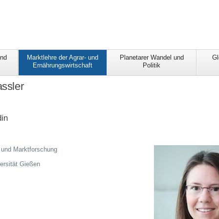
und
Marktlehre der Agrar- und
Planetarer Wandel und
Gl
Ernährungswirtschaft
Politik
assler
din
ik und Marktforschung
ersität Gießen