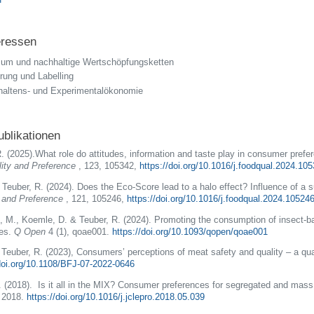
eressen
sum und nachhaltige Wertschöpfungsketten
rung und Labelling
haltens- und Experimentalökonomie
blikationen
.
(2025).What role do attitudes, information and taste play in consumer prefer
ity and Preference
, 123, 105342,
https://doi.org/10.1016/j.foodqual.2024.10
, Teuber, R. (2024). Does the Eco-Score lead to a halo effect? Influence of a 
 and Preference
, 121, 105246,
https://doi.org/10.1016/j.foodqual.2024.10524
 M., Koemle, D. & Teuber, R. (2024). Promoting the consumption of insect-base
les.
Q Open
4 (1), qoae001.
https://doi.org/10.1093/qopen/qoae001
Teuber, R. (2023), Consumers’ perceptions of meat safety and quality – a qua
/doi.org/10.1108/BFJ-07-2022-0646
A. (2018).
Is it all in the MIX? Consumer preferences for segregated and mass 
, 2018.
https://doi.org/10.1016/j.jclepro.2018.05.039