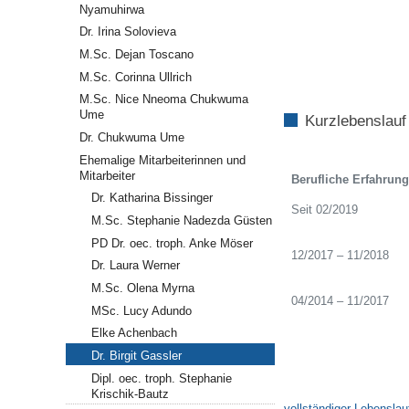
Nyamuhirwa
Dr. Irina Solovieva
M.Sc. Dejan Toscano
M.Sc. Corinna Ullrich
M.Sc. Nice Nneoma Chukwuma
Ume
Kurzlebenslauf
Dr. Chukwuma Ume
Ehemalige Mitarbeiterinnen und
Mitarbeiter
Berufliche Erfahrung
Dr. Katharina Bissinger
Seit 02/2019
M.Sc. Stephanie Nadezda Güsten
PD Dr. oec. troph. Anke Möser
12/2017 – 11/2018
Dr. Laura Werner
M.Sc. Olena Myrna
04/2014 – 11/2017
MSc. Lucy Adundo
Elke Achenbach
Dr. Birgit Gassler
Dipl. oec. troph. Stephanie
Krischik-Bautz
vollständiger Lebenslau