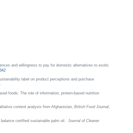
ences and willingness to pay for domestic alternatives to exotic
5342
sustainability label on product perceptions and purchase
6
d foods: The role of information, protein-based nutrition
litative content analysis from Afghanistan,
British Food Journal
,
balance certified sustainable palm oil.
Journal of Cleaner