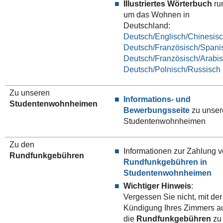
Illustriertes Wörterbuch
ru
um das Wohnen in
Deutschland:
Deutsch/Englisch/Chinesis
Deutsch/Französisch/Spani
Deutsch/Französisch/Arabi
Deutsch/Polnisch/Russisch
Zu unseren
Informations- und
Studentenwohnheimen
Bewerbungsseite
zu unser
Studentenwohnheimen
Zu den
Informationen zur Zahlung 
Rundfunkgebühren
Rundfunkgebühren in
Studentenwohnheimen
Wichtiger Hinweis
:
Vergessen Sie nicht, mit der
Kündigung Ihres Zimmers a
die
Rundfunkgebühren
zu