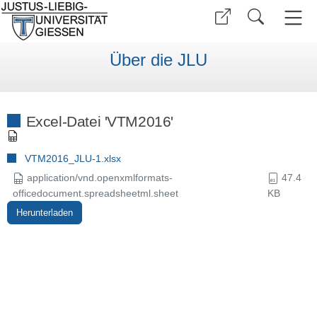
Über die JLU
Excel-Datei 'VTM2016'
VTM2016_JLU-1.xlsx
application/vnd.openxmlformats-
47.4
officedocument.spreadsheetml.sheet
KB
Herunterladen