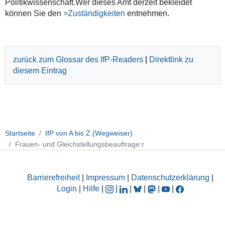
Politikwissenschaft.Wer dieses Amt derzeit bekleidet
können Sie den
>Zuständigkeiten
entnehmen.
zurück zum Glossar des IfP-Readers
|
Direktlink zu
diesem Eintrag
Startseite
IfP von A bis Z (Wegweiser)
Frauen- und Gleichstellungsbeauftrage:r
Barrierefreiheit
|
Impressum
|
Datenschutzerklärung
|
Login
|
Hilfe
|
|
|
|
|
|