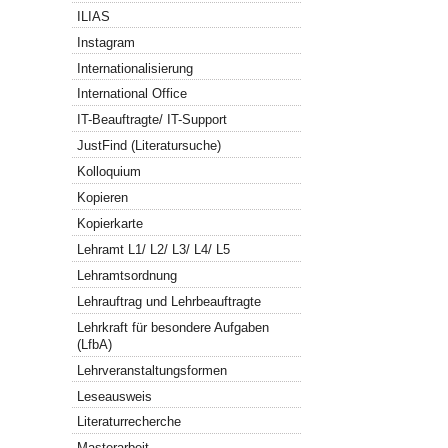
ILIAS
Instagram
Internationalisierung
International Office
IT-Beauftragte/ IT-Support
JustFind (Literatursuche)
Kolloquium
Kopieren
Kopierkarte
Lehramt L1/ L2/ L3/ L4/ L5
Lehramtsordnung
Lehrauftrag und Lehrbeauftragte
Lehrkraft für besondere Aufgaben
(LfbA)
Lehrveranstaltungsformen
Leseausweis
Literaturrecherche
Masterarbeit