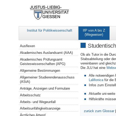
Institut für Politikwissenschaft
IfP von A bis Z
(Wegweiser)
Navigation
Studentisch
Ausflexen
Akademisches Auslandsamt (AAA)
Ob als Tutor:in die Dur
Stabsabteilung oder der
Akademisches Prüfungsamt
vereinbaren und gleichz
Geisteswissenschaften (APG)
Die JLU hat eine
Websei
Allgemeine Bestimmungen
Alle notwendigen 
Allgemeiner Studierendenausschuss
LaMonica
für die 
(AStA)
Infos zum Einstel
Anträge, Anzeigen und Formulare
Aktuelle uni-weit
Arbeitsschutz
Hilfskräfte müsse
Arbeits- und Wegeunfall
Arbeitsunfähigkeitsanzeige
zurück zum Glossar
Ärztliches Attest/