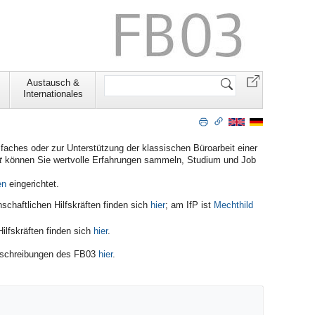
Website
Austausch &
durchsuchen
Internationales
faches oder zur Unterstützung der klassischen Büroarbeit einer
t
können Sie wertvolle Erfahrungen sammeln, Studium und Job
en
eingerichtet.
chaftlichen Hilfskräften finden sich
hier
; am IfP ist
Mechthild
ilfskräften finden sich
hier
.
usschreibungen des FB03
hier
.