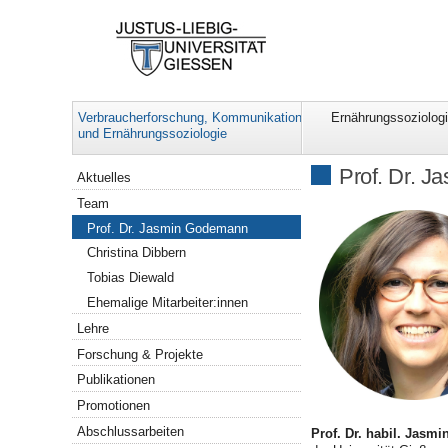
Verbraucherforschung, Kommunikation
Ernährungssoziolog
und Ernährungssoziologie
Navigation
Prof. Dr. 
Aktuelles
Team
Prof. Dr. Jasmin Godemann
Christina Dibbern
Tobias Diewald
Ehemalige Mitarbeiter:innen
Lehre
Forschung & Projekte
Publikationen
Promotionen
Abschlussarbeiten
Prof. Dr. habil. Jas