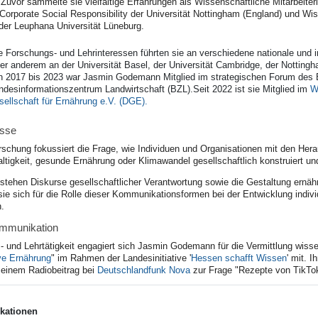
 Zuvor sammelte sie vielfältige Erfahrungen als Wissenschaftliche Mitarbeiter
r Corporate Social Responsibility der Universität Nottingham (England) und Wiss
er Leuphana Universität Lüneburg.
e Forschungs- und Lehrinteressen führten sie an verschiedene nationale und i
er anderem an der Universität Basel, der Universität Cambridge, der Nottingha
n 2017 bis 2023 war Jasmin Godemann Mitglied im strategischen Forum des 
desinformationszentrum Landwirtschaft (BZL).Seit 2022 ist sie Mitglied im
Wi
ellschaft für Ernährung e.V. (DGE).
esse
hung fokussiert die Frage, wie Individuen und Organisationen mit den Her
tigkeit, gesunde Ernährung oder Klimawandel gesellschaftlich konstruiert u
t stehen Diskurse gesellschaftlicher Verantwortung sowie die Gestaltung er
sie sich für die Rolle dieser Kommunikationsformen bei der Entwicklung individ
.
mmunikation
 und Lehrtätigkeit engagiert sich Jasmin Godemann für die Vermittlung wissen
ve Ernährung
" im Rahmen der Landesinitiative '
Hessen schafft Wissen
' mit. 
n einem Radiobeitrag bei
Deutschlandfunk Nova
zur Frage "Rezepte von TikTo
kationen