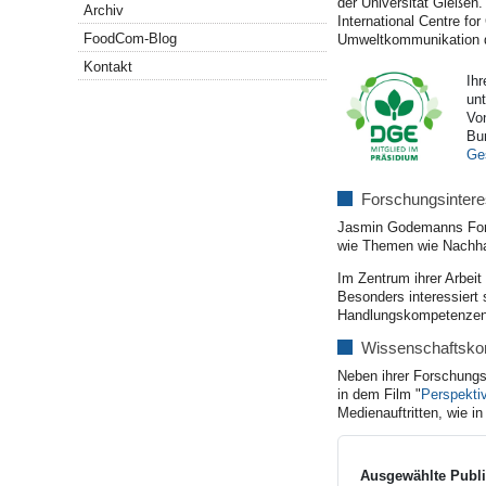
der Universität Gießen.
Archiv
International Centre fo
FoodCom-Blog
Umweltkommunikation d
Kontakt
Ihr
unt
Vo
Bun
Ges
Forschungsinter
Jasmin Godemanns Forsc
wie Themen wie Nachhal
Im Zentrum ihrer Arbei
Besonders interessiert 
Handlungskompetenzen
Wissenschaftsko
Neben ihrer Forschungs-
in dem Film "
Perspekti
Medienauftritten, wie i
Ausgewählte Publi