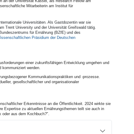
in an der Universität Kassel, als Research Fellow am
enschaftliche Mitarbeiterin am Institut für
nternationale Universitäten. Als Gastdozentin war sie
m Trent University und der Universität Greifswald tätig.
Bundeszentrums für Ernährung (BZfE) und des
ssenschaftlichen Präsidium der Deutschen
ausforderungen einer zukunftsfähigen Entwicklung umgehen und
nd kommuniziert werden.
nährungsbezogener Kommunikationspraktiken und -prozesse.
ueller, gesellschaftlicher und organisationaler
schaftlicher Erkenntnisse an die Öffentlichkeit. 2024 wirkte sie
Ihre Expertise zu aktuellen Ernährungsthemen teilt sie auch in
k oder aus dem Kochbuch?".