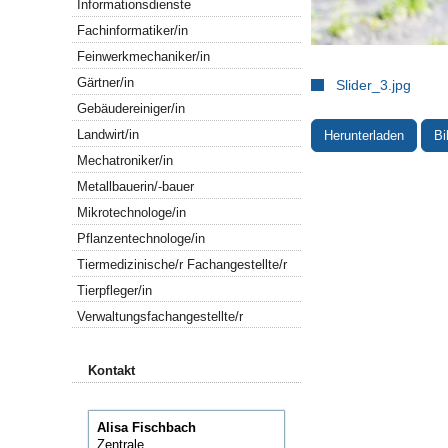
Informationsdienste
Fachinformatiker/in
Feinwerkmechaniker/in
Gärtner/in
Slider_3.jpg
Gebäudereiniger/in
Landwirt/in
Herunterladen
Bi
Mechatroniker/in
Metallbauerin/-bauer
Mikrotechnologe/in
Pflanzentechnologe/in
Tiermedizinische/r Fachangestellte/r
Tierpfleger/in
Verwaltungsfachangestellte/r
Kontakt
Alisa Fischbach
Zentrale