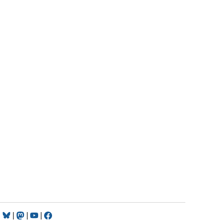
|
|
|
|