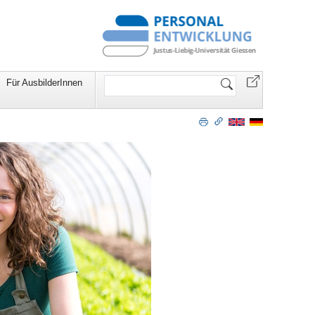
Website
Für AusbilderInnen
durchsuchen