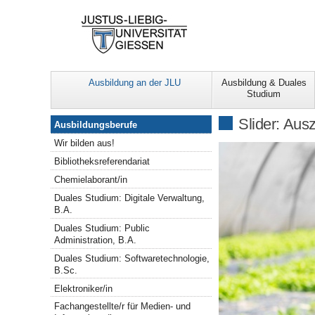
Ausbildung an der JLU
Ausbildung & Duales
Studium
Wir bilden aus!
Slider: Au
Ausbildungsberufe
Wir bilden aus!
Bibliotheksreferendariat
Chemielaborant/in
Duales Studium: Digitale Verwaltung,
B.A.
Duales Studium: Public
Administration, B.A.
Duales Studium: Softwaretechnologie,
B.Sc.
Elektroniker/in
Fachangestellte/r für Medien- und