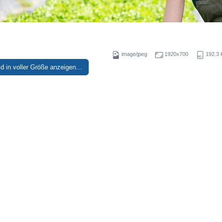
image/jpeg
1920x700
192.3 
ld in voller Größe anzeigen…