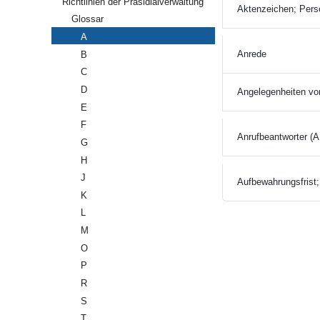
Richtlinien der Präsidialverwaltung
Aktenzeichen; Pers
Glossar
A
Anrede
B
C
D
Angelegenheiten von
E
F
Anrufbeantworter (A
G
H
J
Aufbewahrungsfrist;
K
L
M
O
P
R
S
T