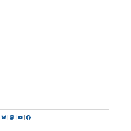
|
|
|
|