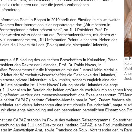
und zu rekrutieren und über die jeweils vorhandenen
informieren.
nformation Point in Bogotá in 2019 stellt den Einstieg in ein weltweites
 Rahmen ihrer Internationalisierungsstrategie dar: „Wir möchten in
artnerregionen stärker präsent sein“, so JLU-Präsident Prof. Dr.
her werden wir zunächst an drei Partneruniversitäten, mit denen wir
iv zusammenarbeiten, ‚JLU Information Points‘ einrichten. Neben der
 dies die Universität Lodz (Polen) und die Macquarie University
Im R
ngs auf Einladung des deutschen Botschafters in Kolumbien, Peter
Kolu
äsident den Rektor der Uniandes, Prof. Dr. Pablo Navas, in
Mukh
ßen Engagements für die Kooperation mit der Justus-Liebig-Medaille
Aner
2 leitet der Wirtschaftswissenschaftler die Geschicke der Uniandes,
Just
mierteste private Universität in Kolumbien, sondern zugleich eine der
 in Lateinamerika ist. Unter Navas‘ Leitung hat die Uniandes die enge
 JLU vor allem im Bereich der beiden größten deutsch-kolumbianischen Koo
) gefördert werden: das meereswissenschaftliche Exzellenzzentrum CEMarin
sinstitut CAPAZ (Instituto Colombo-Alemán para la Paz). Zudem förderte si
erbindet seit vielen Jahrzehnten eine institutionelle Freundschaft“, sagte Muk
wir diese enge Verbindung und den besonderen persönlichen Einsatz von Prof
stituto CAPAZ standen im Fokus des weiteren Reiseprogramms. So eröffnete
forschung an der JLU und Direktor des Instituto CAPAZ, eine Podiumsdiskuss
ister im Auswärtigen Amt, sowie Francisco de Roux, Vorsitzender der im Ra