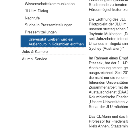
Wissenschaftskommunikation
Studierende zu beraten 
Fördermöglichkeiten zu 
JLU im Dialog
Nachrufe
Die Eröffnung des JLU I
Pilotprojekt der JLU im
Suche in Pressemitteilungen
unseren strategischen P
Pressemitteilungen
Joybrato Mukherjee. „Da
seit Jahrzehnten intens
Universität Gießen wird ein
Uniandes in Bogotá sind
Außenbüro in Kolumbien eröffnen
Sydney (Australien).“
Jobs & Karriere
Im Rahmen eines Empfa
Alumni Service
Ptassek, hat der JLU-Pr
Anerkennung seines gro
ausgezeichnet. Seit 201
die nicht nur die renom
führenden Universitäten
Zusammenarbeit mit der
Austauschdienst (DAAD
Kolumbianische Frieden
„Unsere Universitäten v
Senat der JLU möchten 
Das CEMarin und das In
Professor für Friedens
Niels Annen, Staatsmin