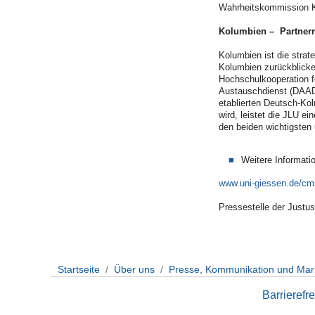
Wahrheitskommission K
Kolumbien – Partnerr
Kolumbien ist die strat
Kolumbien zurückblicke
Hochschulkooperation f
Austauschdienst (DAAD)
etablierten Deutsch-Ko
wird, leistet die JLU e
den beiden wichtigsten
Weitere Informati
www.uni-giessen.de/cms
Pressestelle der Justus
Startseite
Über uns
Presse, Kommunikation und Mar
Barrierefre