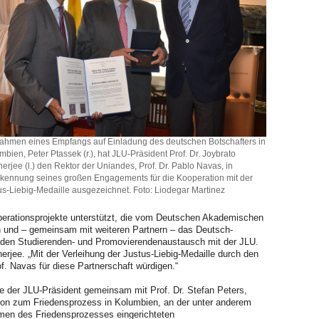
ahmen eines Empfangs auf Einladung des deutschen Botschafters in
mbien, Peter Ptassek (r.), hat JLU-Präsident Prof. Dr. Joybrato
erjee (l.) den Rektor der Uniandes, Prof. Dr. Pablo Navas, in
kennung seines großen Engagements für die Kooperation mit der
us-Liebig-Medaille ausgezeichnet. Foto: Liodegar Martinez
perationsprojekte unterstützt, die vom Deutschen Akademischen
 und – gemeinsam mit weiteren Partnern – das Deutsch-
e den Studierenden- und Promovierendenaustausch mit der JLU.
herjee. „Mit der Verleihung der Justus-Liebig-Medaille durch den
. Navas für diese Partnerschaft würdigen.“
 der JLU-Präsident gemeinsam mit Prof. Dr. Stefan Peters,
ion zum Friedensprozess in Kolumbien, an der unter anderem
hmen des Friedensprozesses eingerichteten