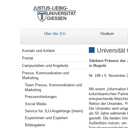
Über die JLU
Studium
Navigation
Universität
Kontakt und Anfahrt
Porträt
Stärkere Präsenz der 
in Bogotá
Campusleben und Angebote
Presse, Kommunikation und
Nr. 199 • 5. November 
Marketing
Team Presse, Kommunikation und
Mit einem „Information P
Marketing
kolumbianischen Partne
Pressemitteilungen
entsprechende Absichts
Rektor der Uniandes, P
Social Media
Die Uniandes wird umge
Service für JLU-Angehörige (intern)
als 50 Jahre währende 
Expertinnen und Experten
gestellt. Die beiden Uni
Außenbüro nutzen, um di
Bildergalerie
Forschungsmöglichkeite