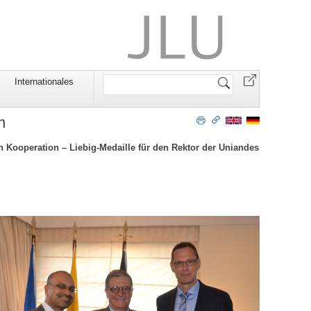
Website
Internationales
durchsuchen
n
n Kooperation – Liebig-Medaille für den Rektor der Uniandes