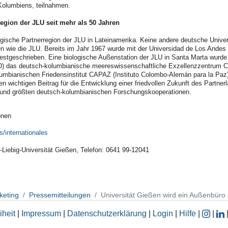
olumbiens, teilnahmen.
egion der JLU seit mehr als 50 Jahren
egische Partnerregion der JLU in Lateinamerika. Keine andere deutsche Univer
n wie die JLU. Bereits im Jahr 1967 wurde mit der Universidad de Los Andes 
estgeschrieben. Eine biologische Außenstation der JLU in Santa Marta wurde
 das deutsch-kolumbianische meereswissenschaftliche Exzellenzzentrum CEM
lumbianischen Friedensinstitut CAPAZ (Instituto Colombo-Alemán para la Paz
inen wichtigen Beitrag für die Entwicklung einer friedvollen Zukunft des Partn
 und größten deutsch-kolumbianischen Forschungskooperationen.
onen
/internationales
-Liebig-Universität Gießen, Telefon: 0641 99-12041
keting
Pressemitteilungen
Universität Gießen wird ein Außenbüro 
iheit
|
Impressum
|
Datenschutzerklärung
|
Login
|
Hilfe
|
|