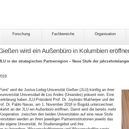
Forschung
Fachbereiche
Organisation
 Gießen wird ein Außenbüro in Kolumbien eröffne
JLU in der strategischen Partnerregion – Neue Stufe der jahrzehntelange
2018
oint“ wird die Justus-Liebig-Universität Gießen (JLU) künftig an ihrer
runiversität Universidad de Los Andes (Uniandes) präsent sein. Eine
erklärung haben JLU-Präsident Prof. Dr. Joybrato Mukherjee und der
rof. Dr. Pablo Navas, am 1. November 2018 in Bogotá unterzeichnet.
kehrt an der JLU ein Außenbüro eröffnen. Damit wird die bereits mehr
Kooperation zwischen den beiden Universitäten auf eine neue Stufe
versitäten werden an ihren jeweiligen Partnerinstitutionen jeweils das
e eigene Universität, ihr Studienangebot und ihre
n zu bewerben, Wissenschaftlerinnen und Wissenschaftler sowie